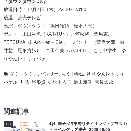
『ダウンタウンDX』
放送日時：12月7日（木）22:00～23:00
放送：読売テレビ
出演：ダウンタウン（浜田雅功、松本人志）
ゲスト：上田竜也（KAT-TUN）、笠松将、栗原恵、
TETSUYA（L’Arc～en～Ciel）、パンサー（菅良太郎、向
井慧、尾形貴弘）、本田仁美（AKB48）、もう中学生、ゆ
りやんレトリィバァ
ダウンタウン
,
パンサー
,
もう中学生
,
ゆりやんレトリィ
バァ
,
向井慧
,
尾形貴弘
,
松本人志
,
浜田雅功
,
菅良太郎
関連記事
鈴川絢子×JR東海リテイリング・プラスの
PR
トラベルグッズ発売!
2026.08.05