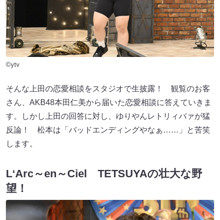
©ytv
そんな上田の恋愛相談をスタジオで生披露！ 観覧のお客
さん、AKB48本田仁美から届いた恋愛相談に答えていきま
す。しかし上田の回答に対し、ゆりやんレトリィバァが猛
反論！ 松本は「バッドエンディングやなぁ……」と苦笑
します。
L‘Arc～en～Ciel TETSUYAの壮大な野
望！