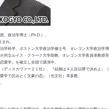
。政治学博士（Ph.D.）。
県生まれ。
治学科卒、ボストン大学政治学修士号、オレゴン大学政治学博
ホ州立ルイス・クラーク大学助教、オレゴン大学客員准教授等
恋愛学』を確立し全国で講演中。
（ディスカヴァー２１社）、『結婚は４人目以降で決めよ』（
愛学で読みとく文豪の恋』（光文社）等多数。
。