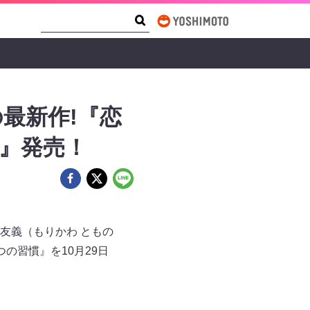
Search Form
Search
最新作!『恋
』発売！
友義（もりかわ ともの
の習慣』を10月29日