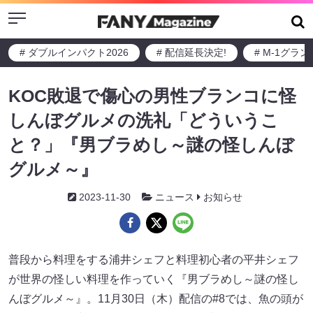
Menu
# ダブルインパクト2026
# 配信延長決定!
# M-1グラ
KOC敗退で傷心の男性ブランコに怪
しんぼグルメの洗礼「どういうこ
と？」『男ブラめし～謎の怪しんぼ
グルメ～』
2023-11-30
ニュース
お知らせ
普段から料理をする浦井シェフと料理初心者の平井シェフ
が世界の怪しい料理を作っていく『男ブラめし～謎の怪し
んぼグルメ～』。11月30日（木）配信の#8では、魚の頭が