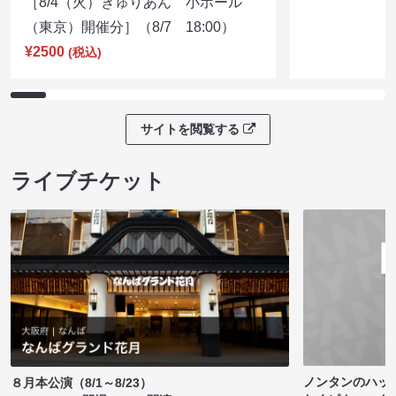
［8/4（火）きゅりあん 小ホール
（東京）開催分］（8/7 18:00）
¥2500
(税込)
サイトを閲覧する
ライブチケット
ノンタンのハッ
８月本公演（8/1～8/23）