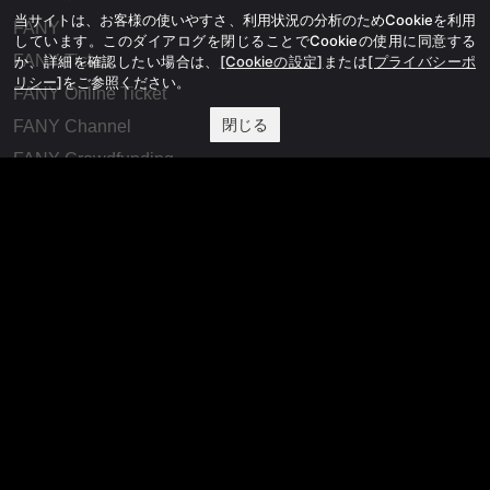
当サイトは、お客様の使いやすさ、利用状況の分析のためCookieを利用
FANY
しています。このダイアログを閉じることでCookieの使用に同意する
FANY Ticket
か、詳細を確認したい場合は、
[Cookieの設定]
または
[プライバシーポ
リシー]
をご参照ください。
FANY Online Ticket
閉じる
FANY Channel
FANY Crowdfunding
FANY Mall
FANY Commu
法務・規約
プライバシーポリシー
反社会的勢力排除宣言
会社情報
吉本興業株式会社
お問い合わせ