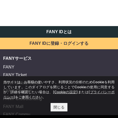
FANY IDとは
FANY IDに登録・ログインする
FANYサービス
FANY
FANY Ticket
当サイトは、お客様の使いやすさ、利用状況の分析のためCookieを利用
FANY Online Ticket
しています。このダイアログを閉じることでCookieの使用に同意する
FANY Channel
か、詳細を確認したい場合は、
[Cookieの設定]
または
[プライバシーポ
リシー]
をご参照ください。
FANY Crowdfunding
FANY Mall
閉じる
FANY Commu