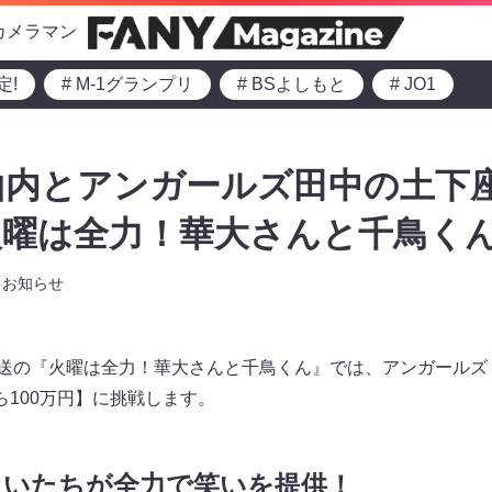
カメラマン
定!
# M-1グランプリ
# BSよしもと
# JO1
山内とアンガールズ田中の土下
火曜は全力！華大さんと千鳥く
お知らせ
0～放送の『火曜は全力！華大さんと千鳥くん』では、アンガール
ら100万円】に挑戦します。
まいたちが全力で笑いを提供！