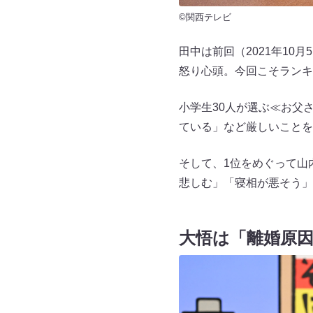
©関西テレビ
田中は前回（2021年1
怒り心頭。今回こそランキ
小学生30人が選ぶ≪お父
ている」など厳しいことを
そして、1位をめぐって山
悲しむ」「寝相が悪そう」
大悟は「離婚原