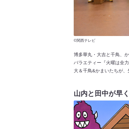
©関西テレビ
博多華丸・大吉と千鳥、か
バラエティー『火曜は全力
大＆千鳥&かまいたちが、
山内と田中が早