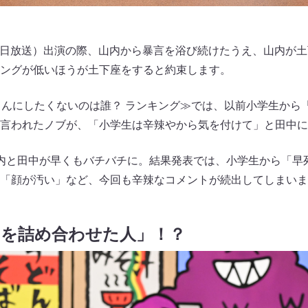
0月5日放送）出演の際、山内から暴言を浴び続けたうえ、山内が
ングが低いほうが土下座をすると約束します。
さんにしたくないのは誰？ ランキング≫では、以前小学生から
言われたノブが、「小学生は辛辣やから気を付けて」と田中に
内と田中が早くもバチバチに。結果発表では、小学生から「早
「顔が汚い」など、今回も辛辣なコメントが続出してしまいま
因を詰め合わせた人」！？