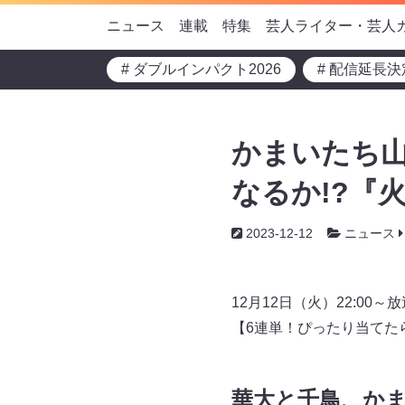
ニュース
連載
特集
芸人ライター・芸人
# ダブルインパクト2026
# 配信延長決
かまいたち
なるか!?『
2023-12-12
ニュース
12月12日（火）22:0
【6連単！ぴったり当てた
華大と千鳥、か