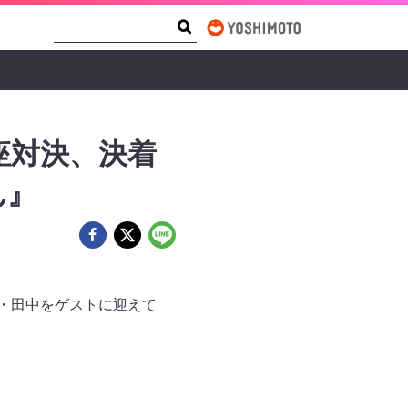
Search Form
Search
座対決、決着
ん』
ズ・田中をゲストに迎えて