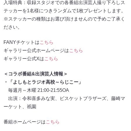
入場特典：収録スタジオでの各番組出演芸人撮り下ろしス
テッカーを1名様につきランダムで1枚プレゼントします。
※ステッカーの種類はお選び頂けませんので予めご了承く
ださい。
FANYチケットは
こちら
ギャラリー公式ホームページは
こちら
ギャラリー公式Xは
こちら
＜コラボ番組&出演芸人情報＞
・「よしもとラジオ高校～らじこー」
毎週月～木曜 21:00-21:55OA
出演：令和喜多みな実、ビスケットブラザーズ、藤崎マ
ーケット、祇園
番組ホームページは
こちら