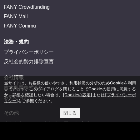
FANY Crowdfunding
FANY Mall
FANY Commu
法務・規約
プライバシーポリシー
反社会的勢力排除宣言
会社情報
当サイトは、お客様の使いやすさ、利用状況の分析のためCookieを利用
吉本興業株式会社
しています。このダイアログを閉じることでCookieの使用に同意する
か、詳細を確認したい場合は、
[Cookieの設定]
または
[プライバシーポ
お問い合わせ
リシー]
をご参照ください。
閉じる
その他
よしもとニュースセンターアーカイブ