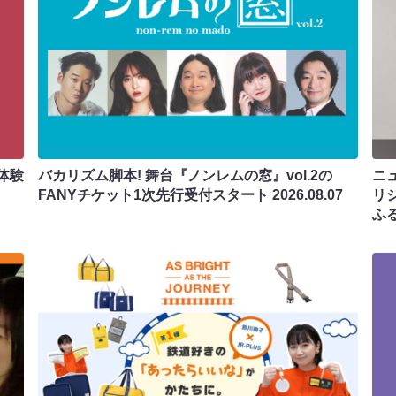
体験
バカリズム脚本! 舞台『ノンレムの窓』vol.2の
ニ
FANYチケット1次先行受付スタート
2026.08.07
リ
ふ