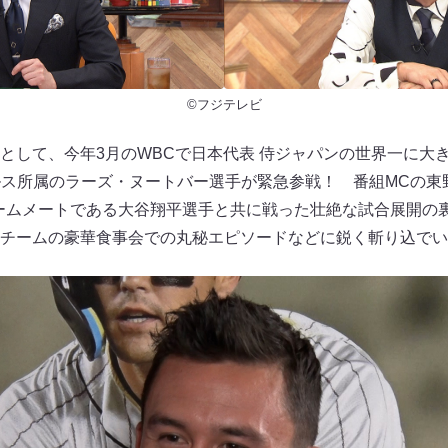
©フジテレビ
として、今年3月のWBCで日本代表 侍ジャパンの世界一に大
ルス所属のラーズ・ヌートバー選手が緊急参戦！ 番組MCの東
ームメートである大谷翔平選手と共に戦った壮絶な試合展開の
チームの豪華食事会での丸秘エピソードなどに鋭く斬り込でい