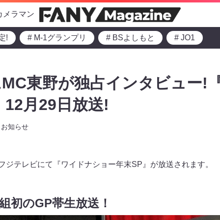
カメラマン
定!
# M-1グランプリ
# BSよしもと
# JO1
MC東野が独占インタビュー!
12月29日放送!
お知らせ
0よりフジテレビにて『ワイドナショー年末SP』が放送されます。
番組初のGP帯生放送！