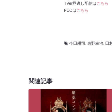
TVer見逃し配信は
こちら
FODは
こちら
今田耕司
,
東野幸治
,
田
関連記事