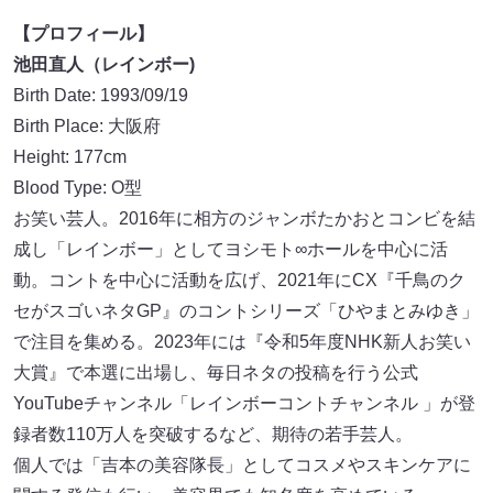
【プロフィール】
池田直人（レインボー)
Birth Date: 1993/09/19
Birth Place: 大阪府
Height: 177cm
Blood Type: O型
お笑い芸人。2016年に相方のジャンボたかおとコンビを結
成し「レインボー」としてヨシモト∞ホールを中心に活
動。コントを中心に活動を広げ、2021年にCX『千鳥のク
セがスゴいネタGP』のコントシリーズ「ひやまとみゆき」
で注目を集める。2023年には『令和5年度NHK新人お笑い
大賞』で本選に出場し、毎日ネタの投稿を行う公式
YouTubeチャンネル「レインボーコントチャンネル 」が登
録者数110万人を突破するなど、期待の若手芸人。
個人では「吉本の美容隊長」としてコスメやスキンケアに