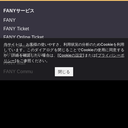
FANYサービス
FANY
FANY Ticket
FANY Online Ticket
当サイトは、お客様の使いやすさ、利用状況の分析のためCookieを利用
FANY Channel
しています。このダイアログを閉じることでCookieの使用に同意する
FANY Crowdfunding
か、詳細を確認したい場合は、
[Cookieの設定]
または
[プライバシーポ
リシー]
をご参照ください。
FANY Mall
閉じる
FANY Commu
法務・規約
プライバシーポリシー
反社会的勢力排除宣言
会社情報