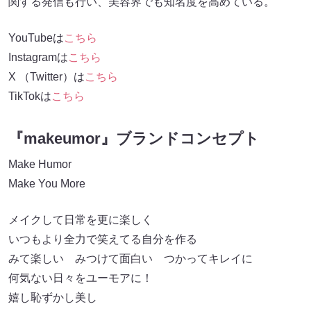
関する発信も行い、美容界でも知名度を高めている。
YouTubeは
こちら
Instagramは
こちら
X （Twitter）は
こちら
TikTokは
こちら
『makeumor』ブランドコンセプト
Make Humor
Make You More
メイクして日常を更に楽しく
いつもより全力で笑えてる自分を作る
みて楽しい みつけて面白い つかってキレイに
何気ない日々をユーモアに！
嬉し恥ずかし美し