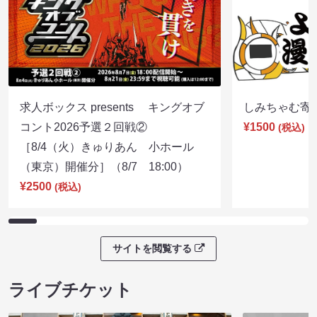
求人ボックス presents キングオブ
しみちゃむ寄席（
コント2026予選２回戦②
¥1500
(税込)
［8/4（火）きゅりあん 小ホール
（東京）開催分］（8/7 18:00）
¥2500
(税込)
サイトを閲覧する
ライブチケット