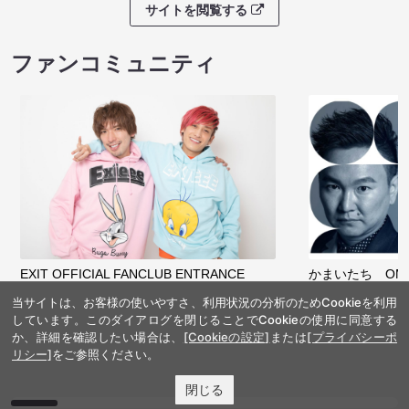
サイトを閲覧する
ファンコミュニティ
EXIT OFFICIAL FANCLUB ENTRANCE
かまいたち OMA
当サイトは、お客様の使いやすさ、利用状況の分析のためCookieを利用
しています。このダイアログを閉じることでCookieの使用に同意する
か、詳細を確認したい場合は、
[Cookieの設定]
または
[プライバシーポ
リシー]
をご参照ください。
閉じる