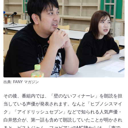
出典:
FANY マガジン
その後、番組内では、「壁のないフィナーレ」を朗読を担
当している声優が発表されます。なんと「ヒプノシスマイ
ク」「アイドリッシュセブン」などで知られる人気声優・
白井悠介が、第一話も含めて朗読していたことが明かされ
ると、ピストジャム、ファビアンのMC陣からは、「声で