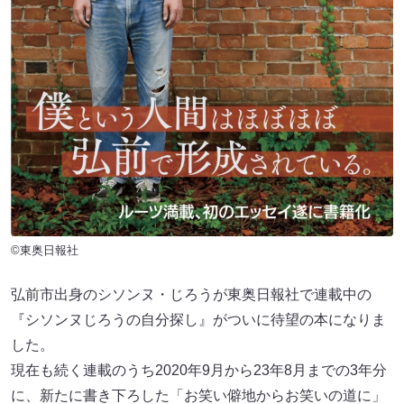
©東奥日報社
弘前市出身のシソンヌ・じろうが東奥日報社で連載中の
『シソンヌじろうの自分探し』がついに待望の本になりま
した。
現在も続く連載のうち2020年9月から23年8月までの3年分
に、新たに書き下ろした「お笑い僻地からお笑いの道に」