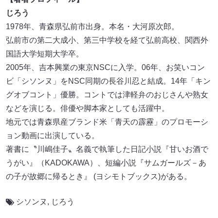
じろう
1978年、青森県弘前市出身。本名・大河原次郎。
弘前市の第二大成小、第三中学校を経て弘前高校、関西外
国語大学短期大学卒。
2005年、吉本興業の東京NSCに入学。06年、お笑いコン
ビ「シソンヌ」をNSC同期の長谷川忍と結成。14年「キン
グオブコント」優勝。コントでは津軽弁のおじさんや熟女
などを演じる。俳優や脚本家としても活躍中。
地元では青森県産ブランド米「青天の霹靂」のプロモーシ
ョン動画に出演している。
著書に〝川嶋佳子〟名義で執筆した日記小説『甘いお酒で
うがい』（KADOKAWA）、短編小説『サムガールズ－あ
の子が故郷に帰るとき』 (ヨシモトブックス)がある。
シソンヌ
,
じろう