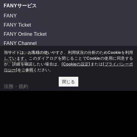
FANYサービス
FANY
FANY Ticket
FANY Online Ticket
FANY Channel
当サイトは、お客様の使いやすさ、利用状況の分析のためCookieを利用
FANY Crowdfunding
しています。このダイアログを閉じることでCookieの使用に同意する
FANY Mall
か、詳細を確認したい場合は、
[Cookieの設定]
または
[プライバシーポ
リシー]
をご参照ください。
FANY Commu
閉じる
法務・規約
プライバシーポリシー
反社会的勢力排除宣言
会社情報
吉本興業株式会社