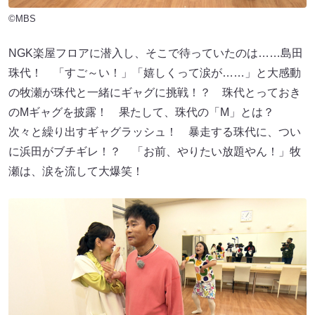
©MBS
NGK楽屋フロアに潜入し、そこで待っていたのは……島田
珠代！ 「すご～い！」「嬉しくって涙が……」と大感動
の牧瀬が珠代と一緒にギャグに挑戦！？ 珠代とっておき
のMギャグを披露！ 果たして、珠代の「M」とは？
次々と繰り出すギャグラッシュ！ 暴走する珠代に、つい
に浜田がブチギレ！？ 「お前、やりたい放題やん！」牧
瀬は、涙を流して大爆笑！