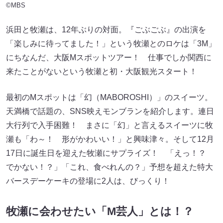
©MBS
浜田と牧瀬は、12年ぶりの対面。『ごぶごぶ』の出演を
「楽しみに待ってました！」という牧瀬とのロケは「3M」
にちなんだ、大阪Mスポットツアー！ 仕事でしか関西に
来たことがないという牧瀬と初・大阪観光スタート！
最初のMスポットは「幻（MABOROSHI）」のスイーツ。
天満橋で話題の、SNS映えモンブランを紹介します。連日
大行列で入手困難！ まさに「幻」と言えるスイーツに牧
瀬も「わ～！ 形がかわいい！」と興味津々。そして12月
17日に誕生日を迎えた牧瀬にサプライズ！ 「えっ！？
でかない！？」「これ、食べれんの？」予想を超えた特大
バースデーケーキの登場に2人は、びっくり！
牧瀬に会わせたい「M芸人」とは！？