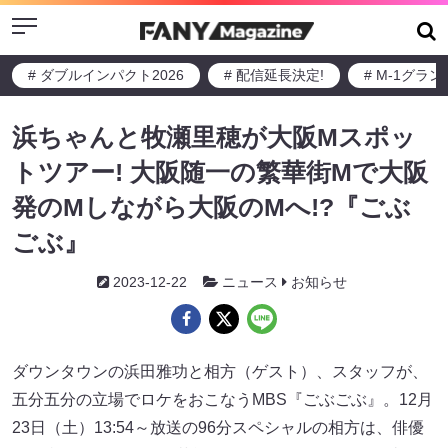
Menu
# ダブルインパクト2026
# 配信延長決定!
# M-1グラ
浜ちゃんと牧瀬里穂が大阪Mスポッ
トツアー! 大阪随一の繁華街Mで大阪
発のMしながら大阪のMへ!?『ごぶ
ごぶ』
2023-12-22
ニュース
お知らせ
ダウンタウンの浜田雅功と相方（ゲスト）、スタッフが、
五分五分の立場でロケをおこなうMBS『ごぶごぶ』。12月
23日（土）13:54～放送の96分スペシャルの相方は、俳優