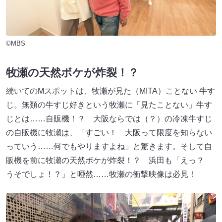
©MBS
牧瀬の天然ボケが炸裂！？
続いてのMスポットは、牧瀬が見た（MITA）ことない 牛す
じ。無類の牛すじ好きという牧瀬に「見たことない」牛す
じとは……自販機！？ 大阪ならでは（？）の冷凍牛すじ
の自販機に牧瀬は、「すごい！ 大阪って限度を知らない
っていう……何でもやりますよね」と驚きます。そして自
販機を前に牧瀬の天然ボケが炸裂！？ 浜田も「えっ？
うそでしょ！？」と唖然……牧瀬の衝撃映像は必見！