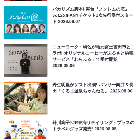
バカリズム脚本! 舞台『ノンレムの窓』
vol.2のFANYチケット1次先行受付スター
ト
2026.08.07
ニューヨーク・嶋佐が地元富士吉田市とコ
ラボ! オリジナルコーヒーがふるさと納税
サービス「わらふる」で受付開始
2026.08.06
丹生明里がゲスト出演! パンサー向井＆長
田『くるま温泉ちゃんねる』
2026.08.06
鈴川絢子×JR東海リテイリング・プラスの
トラベルグッズ発売!
2026.08.05