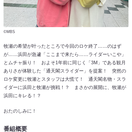
©MBS
牧瀬の希望が叶ったところで今回のロケ終了……のはず
が……浜田が急遽「ここまで来たら……ライダーいこや」
とムチャ振り！ およそ1年前に同じく「3M」である観月
ありさが体験した「通天閣スライダー」を提案！ 突然の
ロケ変更に牧瀬とスタッフは大慌て！ 通天閣名物・スラ
イダーに浜田と牧瀬が挑戦！？ まさかの展開に、牧瀬が
浜田にキレる！？
おたのしみに！
番組概要