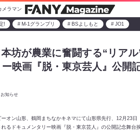
カメラマン
定!
# M-1グランプリ
# BSよしもと
# JO1
本坊が農業に奮闘する“リアル
リー映画『脱・東京芸人』公開
お知らせ
ビーオン山形、鶴岡まちなかキネマにて山形県先行、12月23日（
公開されるドキュメンタリー映画『脱・東京芸人』の公開記念舞台