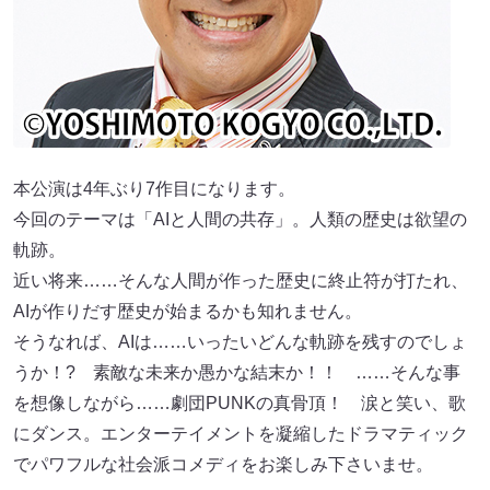
本公演は4年ぶり7作目になります。
今回のテーマは「AIと人間の共存」。人類の歴史は欲望の
軌跡。
近い将来……そんな人間が作った歴史に終止符が打たれ、
AIが作りだす歴史が始まるかも知れません。
そうなれば、AIは……いったいどんな軌跡を残すのでしょ
うか！? 素敵な未来か愚かな結末か！！ ……そんな事
を想像しながら……劇団PUNKの真骨頂！ 涙と笑い、歌
にダンス。エンターテイメントを凝縮したドラマティック
でパワフルな社会派コメディをお楽しみ下さいませ。