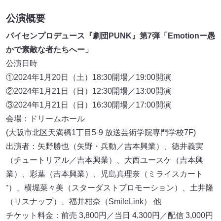
公演概要
パイセンプロデュース『劇団PUNK』第7弾「Emotionー愚
かで素敵な者たちへー」
公演日時
①2024年1月20日（土）18:30開場／19:00開演
②2024年1月21日（日）12:30開場／13:00開演
③2024年1月21日（日）16:30開場／17:00開演
会場：ドリームホール
(大阪市北区天満橋1丁目5-9 放送芸術学院専門学校7F)
出演者：矢野勝也（矢野・兵動／吉本興業）、徳井義実
（チュートリアル／吉本興業）、大西ユースケ（吉本興
業）、彩葉（吉本興業）、児島真理奈（ミライスカート
⁺）、横堀菜々美（スターダストプロモーション）、土井隆
（リスナップ）、福井柑奈（SmileLink） 他
チケット料金：前売 3,800円／当日 4,300円／配信 3,000円