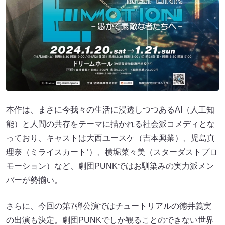
本作は、まさに今我々の生活に浸透しつつあるAI（人工知
能）と人間の共存をテーマに描かれる社会派コメディとな
っており、キャストは大西ユースケ（吉本興業）、児島真
理奈（ミライスカート⁺）、横堀菜々美（スターダストプロ
モーション）など、劇団PUNKではお馴染みの実力派メン
バーが勢揃い。
さらに、今回の第7弾公演ではチュートリアルの徳井義実
の出演も決定。劇団PUNKでしか観ることのできない世界