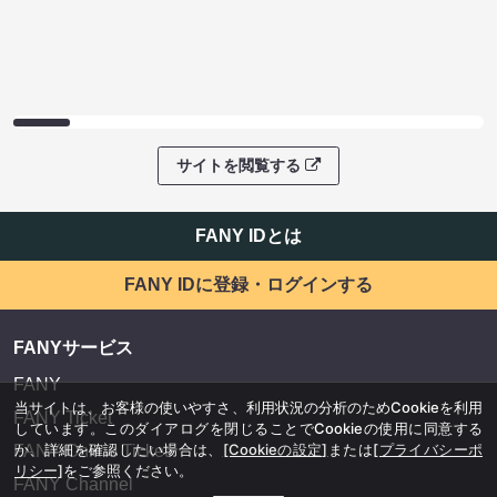
サイトを閲覧する
FANY IDとは
FANY IDに登録・ログインする
FANYサービス
FANY
当サイトは、お客様の使いやすさ、利用状況の分析のためCookieを利用
FANY Ticket
しています。このダイアログを閉じることでCookieの使用に同意する
か、詳細を確認したい場合は、
[Cookieの設定]
または
[プライバシーポ
FANY Online Ticket
リシー]
をご参照ください。
FANY Channel