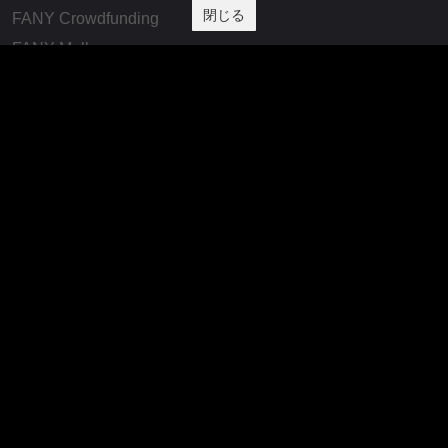
閉じる
FANY Crowdfunding
FANY Mall
FANY Commu
法務・規約
プライバシーポリシー
反社会的勢力排除宣言
会社情報
吉本興業株式会社
お問い合わせ
その他
よしもとニュースセンターアーカイブ