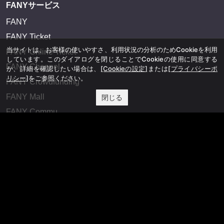
FANYサービス
FANY
FANY Ticket
当サイトは、お客様の使いやすさ、利用状況の分析のためCookieを利用
FANY Online Ticket
しています。このダイアログを閉じることでCookieの使用に同意する
FANY Channel
か、詳細を確認したい場合は、
[Cookieの設定]
または
[プライバシーポ
リシー]
をご参照ください。
FANY Crowdfunding
FANY Mall
閉じる
FANY Commu
法務・規約
プライバシーポリシー
反社会的勢力排除宣言
会社情報
吉本興業株式会社