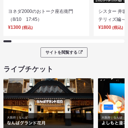
ヨネダ2000のおトーク座右衛門
シスター 井坂
（8/10 17:45）
テリィズ編～（8
¥1300
¥1800
(税込)
(税込)
サイトを閲覧する
ライブチケット