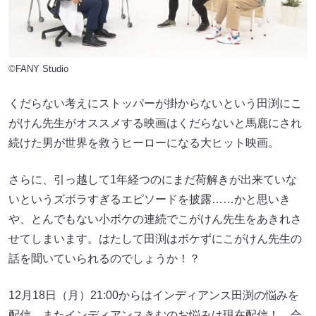
©FANY Studio
くだらない考えにストッパーが掛からないという田渕にこ
がけん先生がオススメする映画はくだらないと馬鹿にされ
続けた男が世界を救うヒーローになる大ヒット映画。
さらに、引っ越して1年経つのにまだ荷解きが出来ていな
いというズボラすぎるエピソードを披露……かと思いき
や、とんでもない小ボケの連続でこがけん先生をあきれさ
せてしまいます。はたして田渕はボケずにこがけん先生の
話を聞いていられるのでしょうか！？
12月18日（月）21:00からはインディアンス田渕の悩みを
配信。またインディアンスきむのお悩みは現在配信！ 合