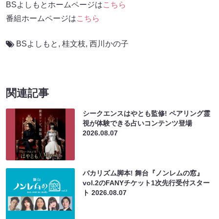
BSよしもとホームページは
こちら
番組ホームページは
こちら
BSよしもと
,
桂文枝
,
西川かの子
関連記事
シークエンスはやとも監修! ペアリング霊
視が体験できる占いコンテンツ登場
2026.08.07
バカリズム脚本! 舞台『ノンレムの窓』
vol.2のFANYチケット1次先行受付スター
ト
2026.08.07