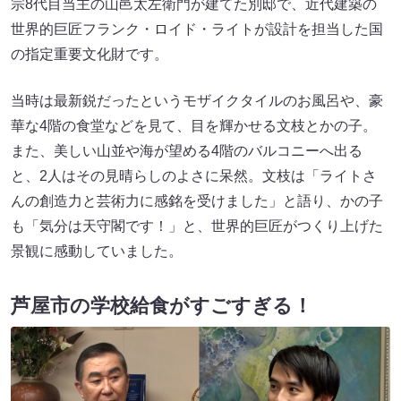
宗8代目当主の山邑太左衛門が建てた別邸で、近代建築の
世界的巨匠フランク・ロイド・ライトが設計を担当した国
の指定重要文化財です。
当時は最新鋭だったというモザイクタイルのお風呂や、豪
華な4階の食堂などを見て、目を輝かせる文枝とかの子。
また、美しい山並や海が望める4階のバルコニーへ出る
と、2人はその見晴らしのよさに呆然。文枝は「ライトさ
んの創造力と芸術力に感銘を受けました」と語り、かの子
も「気分は天守閣です！」と、世界的巨匠がつくり上げた
景観に感動していました。
芦屋市の学校給食がすごすぎる！