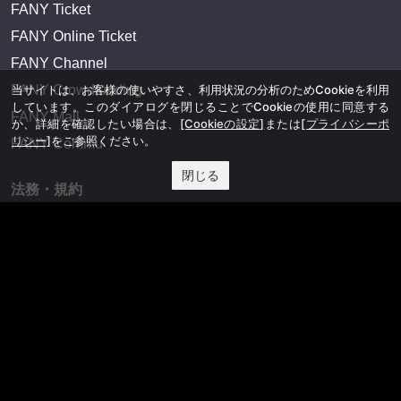
FANY Ticket
FANY Online Ticket
FANY Channel
FANY Crowdfunding
当サイトは、お客様の使いやすさ、利用状況の分析のためCookieを利用
しています。このダイアログを閉じることでCookieの使用に同意する
FANY Mall
か、詳細を確認したい場合は、
[Cookieの設定]
または
[プライバシーポ
リシー]
をご参照ください。
FANY Commu
閉じる
法務・規約
プライバシーポリシー
反社会的勢力排除宣言
会社情報
吉本興業株式会社
お問い合わせ
その他