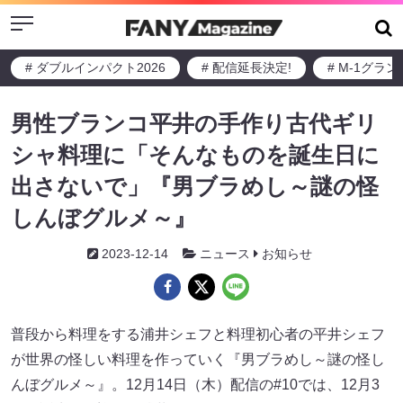
Menu
# ダブルインパクト2026
# 配信延長決定!
# M-1グラ
男性ブランコ平井の手作り古代ギリ
シャ料理に「そんなものを誕生日に
出さないで」『男ブラめし～謎の怪
しんぼグルメ～』
2023-12-14
ニュース
お知らせ
普段から料理をする浦井シェフと料理初心者の平井シェフ
が世界の怪しい料理を作っていく『男ブラめし～謎の怪し
んぼグルメ～』。12月14日（木）配信の#10では、12月3