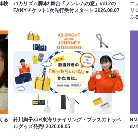
体験
バカリズム脚本! 舞台『ノンレムの窓』vol.2の
ニ
FANYチケット1次先行受付スタート
2026.08.07
リ
ふ
くる
鈴川絢子×JR東海リテイリング・プラスのトラベ
N
ルグッズ発売!
2026.08.05
d