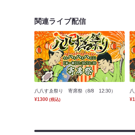
関連ライブ配信
八八すゑ祭り 寄席祭（8/8 12:30）
八
¥1300
¥1
(税込)