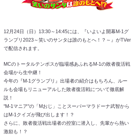
12月24日（日）13:30～14:45には、『いよいよ開幕M-1グ
ランプリ2023～笑いのサンタは誰のもとへ！？～』がTVer
で配信されます。
MCのトータルテンボスが臨場感あふれるM-1の敗者復活戦
会場から生中継！
今年の『M-1グランプリ』出場者の紹介はもちろん、ルー
ルも会場もリニューアルした敗者復活戦について徹底解
説！
“M-1マニア“の「Mおじ」ことスーパーマラドーナ武智から
はM-1クイズが飛び出します！？
さらに、敗者復活戦出場者の控室に潜入し、先輩から熱い
激励も！？