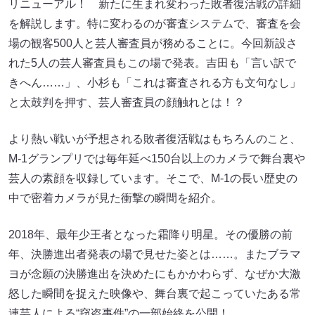
リニューアル！ 新たに生まれ変わった敗者復活戦の詳細
を解説します。特に変わるのが審査システムで、審査を会
場の観客500人と芸人審査員が務めることに。今回新設さ
れた5人の芸人審査員もこの場で発表。吉田も「言い訳で
きへん……」、小杉も「これは審査される方も文句なし」
と太鼓判を押す、芸人審査員の顔触れとは！？
より熱い戦いが予想される敗者復活戦はもちろんのこと、
M-1グランプリでは毎年延べ150台以上のカメラで舞台裏や
芸人の素顔を収録しています。そこで、M-1の長い歴史の
中で密着カメラが見た衝撃の瞬間を紹介。
2018年、最年少王者となった霜降り明星。その優勝の前
年、決勝進出者発表の場で見せた姿とは……。またブラマ
ヨが念願の決勝進出を決めたにもかかわらず、なぜか大激
怒した瞬間を捉えた映像や、舞台裏で起こっていたある常
連芸人による“窃盗事件”の一部始終を公開！