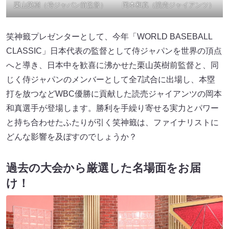
栗山英樹（侍ジャパン前監督）
岡本和真（読売ジャイアンツ）
笑神籤プレゼンターとして、今年「WORLD BASEBALL
CLASSIC」日本代表の監督として侍ジャパンを世界の頂点
へと導き、日本中を歓喜に沸かせた栗山英樹前監督と、同
じく侍ジャパンのメンバーとして全7試合に出場し、本塁
打を放つなどWBC優勝に貢献した読売ジャイアンツの岡本
和真選手が登場します。勝利を手繰り寄せる実力とパワー
と持ち合わせたふたりが引く笑神籤は、ファイナリストに
どんな影響を及ぼすのでしょうか？
過去の大会から厳選した名場面をお届
け！