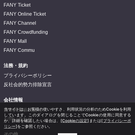
FANY Ticket
FANY Online Ticket
FANY Channel
FANY Crowdfunding
FANY Mall
FANY Commu
法務・規約
プライバシーポリシー
反社会的勢力排除宣言
会社情報
当サイトは、お客様の使いやすさ、利用状況の分析のためCookieを利用
吉本興業株式会社
しています。このダイアログを閉じることでCookieの使用に同意する
お問い合わせ
か、詳細を確認したい場合は、
[Cookieの設定]
または
[プライバシーポ
リシー]
をご参照ください。
その他