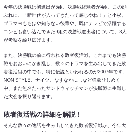
今年の決勝戦は初進出が5組、決勝戦経験者が4組。この顔
ぶれに、「新世代が入ってきたって感じやね！」と小杉。
ブラマヨももはや知らない後輩や、既にテレビで活躍する
コンビも食い込んできた9組の決勝戦進出者について、3人
が考察を繰り広げます。
また、決勝戦の前に行われる敗者復活戦。これまでも決勝
戦をおおいにかき乱し、数々のドラマを生み出してきた敗
者復活組の中でも、特に伝説といわれるのが2007年です。
NON STYLE、ナイツ、なすなかにしなど強豪ひしめく
中、まだ無名だったサンドウィッチマンが決勝戦に生還し
た大会を振り返ります。
敗者復活戦の詳細を解説！
そんな数々の逸話を生み出してきた敗者復活戦が、今年大