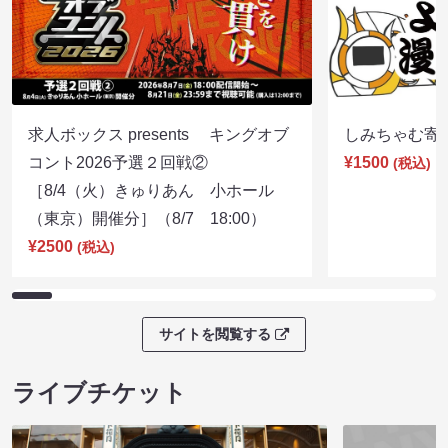
求人ボックス presents キングオブ
しみちゃむ寄席（
コント2026予選２回戦②
¥1500
(税込)
［8/4（火）きゅりあん 小ホール
（東京）開催分］（8/7 18:00）
¥2500
(税込)
サイトを閲覧する
ライブチケット