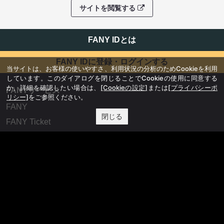
サイトを閲覧する
FANY IDとは
FANY IDに登録・ログインする
当サイトは、お客様の使いやすさ、利用状況の分析のためCookieを利用
しています。このダイアログを閉じることでCookieの使用に同意する
か、詳細を確認したい場合は、
[Cookieの設定]
または
[プライバシーポ
FANYサービス
リシー]
をご参照ください。
FANY
閉じる
FANY Ticket
FANY Online Ticket
FANY Channel
FANY Crowdfunding
FANY Mall
FANY Commu
法務・規約