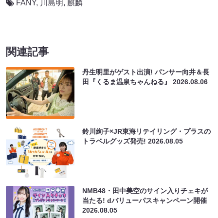
FANY
,
川島明
,
麒麟
関連記事
丹生明里がゲスト出演! パンサー向井＆長
田『くるま温泉ちゃんねる』
2026.08.06
鈴川絢子×JR東海リテイリング・プラスの
トラベルグッズ発売!
2026.08.05
NMB48・田中美空のサイン入りチェキが
当たる! dバリューパスキャンペーン開催
2026.08.05