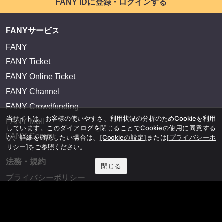
FANY IDに登録・ログインする
FANYサービス
FANY
FANY Ticket
FANY Online Ticket
FANY Channel
FANY Crowdfunding
当サイトは、お客様の使いやすさ、利用状況の分析のためCookieを利用
FANY Mall
しています。このダイアログを閉じることでCookieの使用に同意する
FANY Commu
か、詳細を確認したい場合は、
[Cookieの設定]
または
[プライバシーポ
リシー]
をご参照ください。
法務・規約
閉じる
プライバシーポリシー
反社会的勢力排除宣言
会社情報