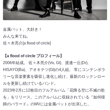
金属バット、大好き！
みんな来てね。
佐々木亮介[a flood of circle]
【a flood of circle プロフィール】
2006年結成。 佐々木亮介(Vo, Gt)、渡邊一丘(Dr),
HISAYO(Ba)、アオキテツ(Gt)の4人組。 常にコンテンポラ
リーな音楽要素を吸収し進化し続け、最新のロックンロー
ルを更新し続けているバンド。
2023年2月に12枚目のフルアルバム「花降る空に不滅の歌
を」をリリース。このアルバムに収録されている『如何様
師のバラード』のMVには金属バットが出演した。