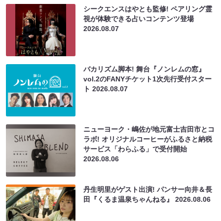
シークエンスはやとも監修! ペアリング霊
視が体験できる占いコンテンツ登場
2026.08.07
バカリズム脚本! 舞台『ノンレムの窓』
vol.2のFANYチケット1次先行受付スター
ト
2026.08.07
ニューヨーク・嶋佐が地元富士吉田市とコ
ラボ! オリジナルコーヒーがふるさと納税
サービス「わらふる」で受付開始
2026.08.06
丹生明里がゲスト出演! パンサー向井＆長
田『くるま温泉ちゃんねる』
2026.08.06