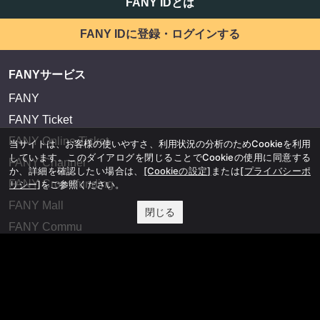
FANY IDとは
FANY IDに登録・ログインする
FANYサービス
FANY
FANY Ticket
FANY Online Ticket
当サイトは、お客様の使いやすさ、利用状況の分析のためCookieを利用
しています。このダイアログを閉じることでCookieの使用に同意する
FANY Channel
か、詳細を確認したい場合は、
[Cookieの設定]
または
[プライバシーポ
FANY Crowdfunding
リシー]
をご参照ください。
FANY Mall
閉じる
FANY Commu
法務・規約
プライバシーポリシー
反社会的勢力排除宣言