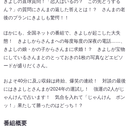
きよしの直球質問！「恋人はいるの？ この先どうする
ん？」の質問にさんまの返した答えとは！？ さんまの老
後のプランにきよしも驚愕！！
ほかにも、全国ネットの番組で、きよしが起こした大失
態！ きよしからさんまへの毎度毎度の深夜の電話……、
きよしの娘・かの子からさんまに求婚！？ きよしが宝物
にしているさんまとのとっておきの1枚の写真などエピソ
ードが盛りだくさん。
およそ40分に及ぶ収録は終始、爆笑の連続！ 対談の最後
にはきよしとさんまが2024年の運試し！ 強運の2人がじ
ゃんけんで占います！ 気合を入れて「じゃんけん ポン
ッ！」果たして勝ったのはどっち！？
番組概要