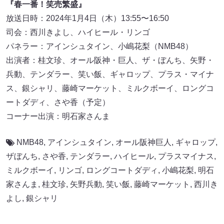
『春一番！笑売繁盛』
放送日時：2024年1月4日（木）13:55〜16:50
司会：西川きよし、ハイヒール・リンゴ
パネラー：アインシュタイン、小嶋花梨（NMB48）
出演者：桂文珍、オール阪神・巨人、ザ・ぼんち、矢野・
兵動、テンダラー、笑い飯、ギャロップ、プラス・マイナ
ス、銀シャリ、藤崎マーケット、ミルクボーイ、ロングコ
ートダディ、さや香（予定）
コーナー出演：明石家さんま
NMB48
,
アインシュタイン
,
オール阪神巨⼈
,
ギャロップ
,
ザぼんち
,
さや香
,
テンダラー
,
ハイヒール
,
プラスマイナス
,
ミルクボーイ
,
リンゴ
,
ロングコートダディ
,
小嶋花梨
,
明石
家さんま
,
桂文珍
,
⽮野兵動
,
笑い飯
,
藤崎マーケット
,
西川き
よし
,
銀シャリ