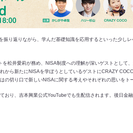
編を振り返りながら、学んだ基礎知識を応用するといった少し
トを松井愛莉が務め、NISA制度への理解が深いゲストとして
ら新たにNISAを学ぼうとしているゲストにCRAZY COCO、E
はの切り口で新しいNISAに関する考えやそれぞれの思いをト
おり、吉本興業公式YouTubeでも生配信されます。後日金融庁