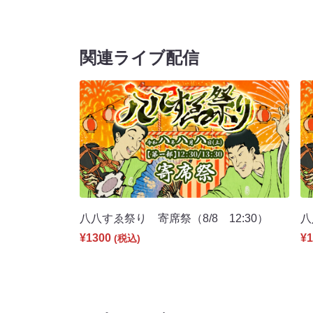
関連ライブ配信
八八すゑ祭り 寄席祭（8/8 12:30）
八
¥1300
¥1
(税込)