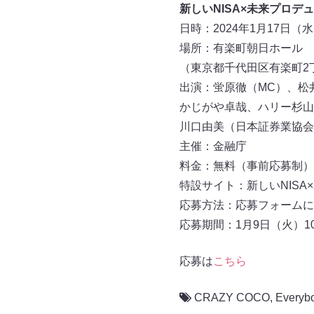
新しいNISA×未来プロデ
日時：2024年1月17日（水）
場所：有楽町朝日ホール
（東京都千代田区有楽町2丁目
出演：蛍原徹（MC）、松
かじがや卓哉、ハリー杉山、CR
川口由美（日本証券業協会
主催：金融庁
料金：無料（事前応募制）
特設サイト：新しいNIS
応募方法：応募フォームに
応募期間：1月9日（火）10
応募は
こちら
CRAZY COCO
,
Everyb