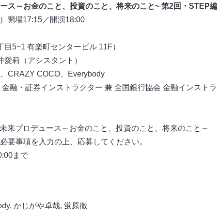
ュース～お金のこと、投資のこと、将来のこと~ 第2回・STEP
開場17:15／開演18:00
5−1 有楽町センタービル 11F）
井愛莉（アシスタント）
AZY COCO、Everybody
 金融・証券インストラクター 兼 全国銀行協会 金融インスト
A×未来プロデュース～お金のこと、投資のこと、将来のこと～
必要事項を入力の上、応募してください。
:00まで
ody
,
かじがや卓哉
,
蛍原徹