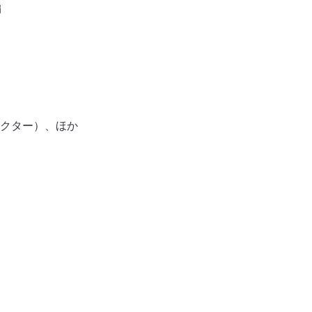
編
ラクター）、ほか