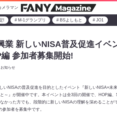
カメラマン
定!
# M-1グランプリ
# BSよしもと
# JO1
業 新しいNISA普及促進イベント
P編 参加者募集開始!
お知らせ
新しいNISAの普及促進を目的としたイベント『新しいNISA×
と～』が開催中です。本イベントは全3回の開催で、HOP編、ST
なかった方でも、段階的に新しいNISAの理解を深めることが
の参加者を募集中です。