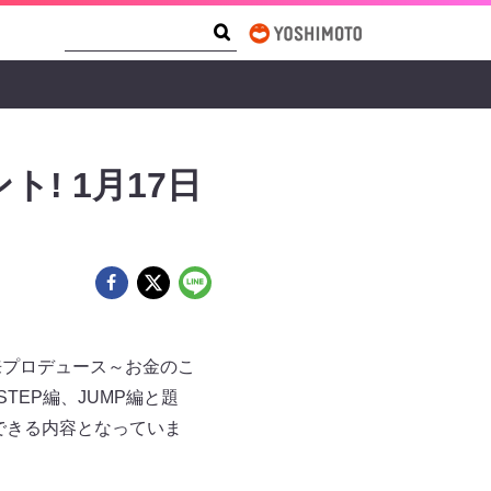
Search Form
Search
! 1月17日
未来プロデュース～お金のこ
EP編、JUMP編と題
できる内容となっていま