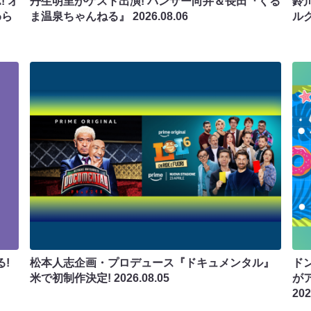
 オ
丹生明里がゲスト出演! パンサー向井＆長田『くる
鈴
わら
ま温泉ちゃんねる』
2026.08.06
ル
!
松本人志企画・プロデュース『ドキュメンタル』
ド
米で初制作決定!
2026.08.05
が
202