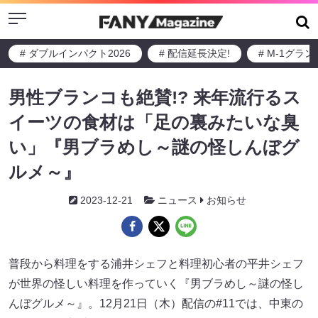
Menu
# ダブルインパクト2026
# 配信延長決定!
# M-1グラ
男性ブランコも絶賛!? 来年流行るス
イーツの食材は「足の裏みたいな臭
い」『男ブラめし～謎の怪しんぼグ
ルメ～』
2023-12-21
ニュース
お知らせ
普段から料理をする浦井シェフと料理初心者の平井シェフ
が世界の怪しい料理を作っていく『男ブラめし～謎の怪し
んぼグルメ～』。12月21日（木）配信の#11では、中東の