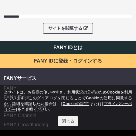
サイトを閲覧する
FANY IDとは
FANY IDに登録・ログインする
FANYサービス
FANY
当サイトは、お客様の使いやすさ、利用状況の分析のためCookieを利用
FANY Ticket
しています。このダイアログを閉じることでCookieの使用に同意する
か、詳細を確認したい場合は、
[Cookieの設定]
または
[プライバシーポ
FANY Online Ticket
リシー]
をご参照ください。
FANY Channel
閉じる
FANY Crowdfunding
FANY Mall