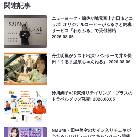
関連記事
ニューヨーク・嶋佐が地元富士吉田市とコ
ラボ! オリジナルコーヒーがふるさと納税
サービス「わらふる」で受付開始
2026.08.06
丹生明里がゲスト出演! パンサー向井＆長
田『くるま温泉ちゃんねる』
2026.08.06
鈴川絢子×JR東海リテイリング・プラスの
トラベルグッズ発売!
2026.08.05
NMB48・田中美空のサイン入りチェキが
当たる! dバリューパスキャンペーン開催