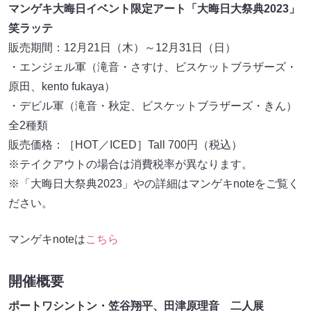
マンゲキ大晦日イベント限定アート「大晦日大祭典2023」
笑ラッテ
販売期間：12月21日（木）～12月31日（日）
・エンジェル軍（滝音・さすけ、ビスケットブラザーズ・
原田、kento fukaya）
・デビル軍（滝音・秋定、ビスケットブラザーズ・きん）
全2種類
販売価格：［HOT／ICED］Tall 700円（税込）
※テイクアウトの場合は消費税率が異なります。
※「大晦日大祭典2023」やの詳細はマンゲキnoteをご覧く
ださい。
マンゲキnoteは
こちら
開催概要
ポートワシントン・笠谷翔平、田津原理音 二人展