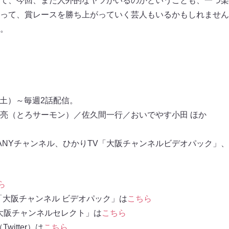
て、今回、また人外的なヤツがいるのかということも、一つ楽
って、賞レースを勝ち上がっていく芸人もいるかもしれません
。
⽇（土）～毎週2話配信。
亮（とろサーモン）／佐久間一行／おいでやす小田 ほか
Yチャンネル、ひかりTV「大阪チャンネルビデオパック」、Amazon
ら
「大阪チャンネル ビデオパック」は
こちら
deo「大阪チャンネルセレクト」は
こちら
witter）は
こちら