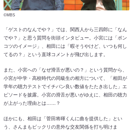
©MBS
「ゲストのなんでや？」では、関西人から三四郎に「なん
でや？」と思う質問を街頭インタビュー。小宮には「ポン
コツのイメージ」、相田には「暇そうやけど、いつも何し
てるの？」という直球コメントが飛び出します。
また、小宮への「なぜ滑舌が悪いの？」という質問から、
小宮が中学・高校時代の同級生の相方について、「相田が
学年の聴力テストでイチバン良い数値をたたき出した」エ
ピソードを披露。小宮の滑舌が悪いがゆえに、相田の聴力
が上がった理由とは……？
ほかにも、相田は「菅田将暉くんに曲を提供した」とい
う、さんまもビックリの意外な交友関係を打ち明けま