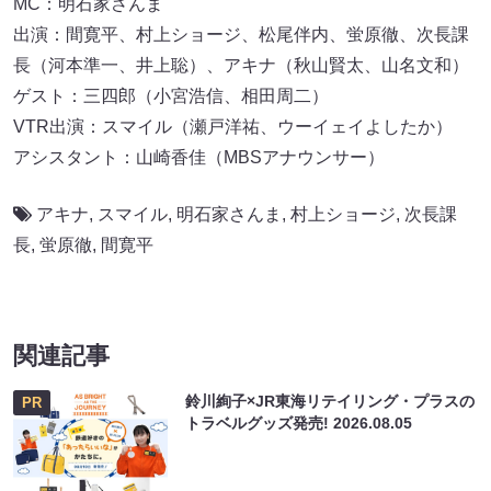
MC：明石家さんま
出演：間寛平、村上ショージ、松尾伴内、蛍原徹、次長課
長（河本準一、井上聡）、アキナ（秋山賢太、山名文和）
ゲスト：三四郎（小宮浩信、相田周二）
VTR出演：スマイル（瀬戸洋祐、ウーイェイよしたか）
アシスタント：山崎香佳（MBSアナウンサー）
アキナ
,
スマイル
,
明石家さんま
,
村上ショージ
,
次長課
長
,
蛍原徹
,
間寛平
関連記事
鈴川絢子×JR東海リテイリング・プラスの
PR
トラベルグッズ発売!
2026.08.05