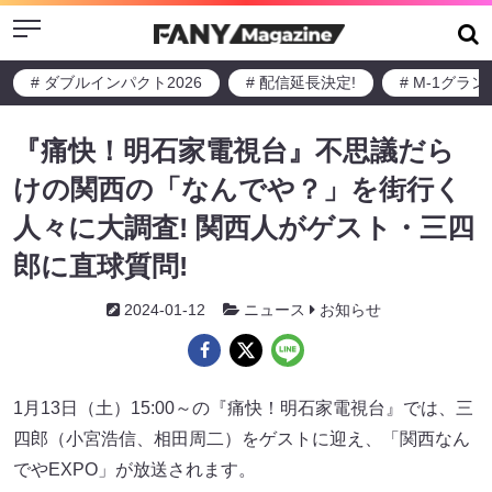
Menu
# ダブルインパクト2026
# 配信延長決定!
# M-1グラ
『痛快！明石家電視台』不思議だら
けの関西の「なんでや？」を街行く
人々に大調査! 関西人がゲスト・三四
郎に直球質問!
2024-01-12
ニュース
お知らせ
1月13日（土）15:00～の『痛快！明石家電視台』では、三
四郎（小宮浩信、相田周二）をゲストに迎え、「関西なん
でやEXPO」が放送されます。