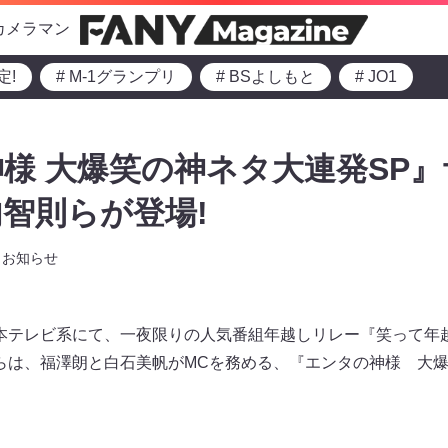
カメラマン
定!
# M-1グランプリ
# BSよしもと
# JO1
様 大爆笑の神ネタ大連発SP
智則らが登場!
お知らせ
）日本テレビ系にて、一夜限りの人気番組年越しリレー『笑って年越し
0からは、福澤朗と白石美帆がMCを務める、『エンタの神様 大