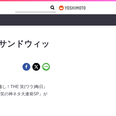
Search Form
Search
』サンドウィッ
！THE 笑(ワラ)晦日』
爆笑の神ネタ大連発SP』が