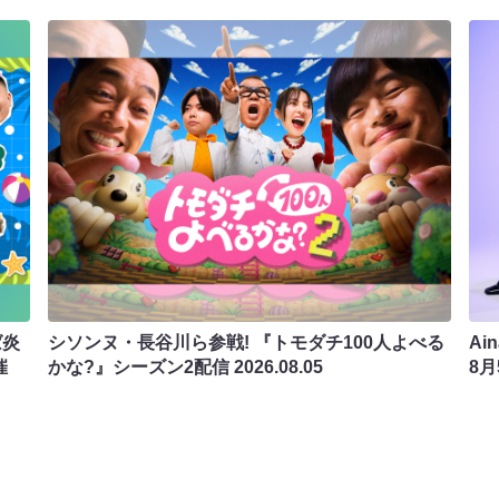
ば炎
シソンヌ・長谷川ら参戦! 『トモダチ100人よべる
Ai
催
かな?』シーズン2配信
2026.08.05
8