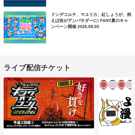
ドンデコルテ、マユリカ、紅しょうが、例
えば炎がアンバサダーに! FANY夏のキャ
ンペーン開催
2026.08.05
ライブ配信チケット