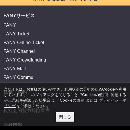
FANYサービス
FANY
FANY Ticket
FANY Online Ticket
FANY Channel
FANY Crowdfunding
FANY Mall
FANY Commu
当サイトは、お客様の使いやすさ、利用状況の分析のためCookieを利用
法務・規約
しています。このダイアログを閉じることでCookieの使用に同意する
か、詳細を確認したい場合は、
[Cookieの設定]
または
[プライバシーポ
プライバシーポリシー
リシー]
をご参照ください。
反社会的勢力排除宣言
閉じる
会社情報