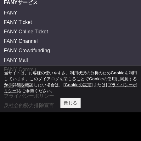
FANYサービス
FANY
FANY Ticket
FANY Online Ticket
FANY Channel
FANY Crowdfunding
FANY Mall
FANY Commu
当サイトは、お客様の使いやすさ、利用状況の分析のためCookieを利用
しています。このダイアログを閉じることでCookieの使用に同意する
か、詳細を確認したい場合は、
[Cookieの設定]
または
[プライバシーポ
法務・規約
リシー]
をご参照ください。
プライバシーポリシー
閉じる
反社会的勢力排除宣言
会社情報
吉本興業株式会社