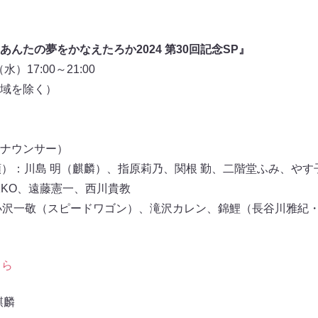
んたの夢をかなえたろか2024 第30回記念SP』
）17:00～21:00
部地域を除く）
アナウンサー）
順）：川島 明（麒麟）、指原莉乃、関根 勤、二階堂ふみ、やす
KKO、遠藤憲一、西川貴教
：小沢一敬（スピードワゴン）、滝沢カレン、錦鯉（長谷川雅紀
ちら
麒麟