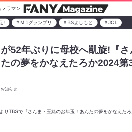
カメラマン
定!
# M-1グランプリ
# BSよしもと
# JO1
が52年ぶりに母校へ凱旋!『
たの夢をかなえたろか2024第
お知らせ
:00よりTBSで『さんま・玉緒のお年玉！あんたの夢をかなえたろか