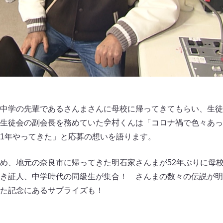
「中学の先輩であるさんまさんに母校に帰ってきてもらい、生
生徒会の副会長を務めていた𫝆村くんは「コロナ禍で色々あ
1年やってきた」と応募の想いを語ります。
め、地元の奈良市に帰ってきた明石家さんまが52年ぶりに母
き証人、中学時代の同級生が集合！ さんまの数々の伝説が明
た記念にあるサプライズも！