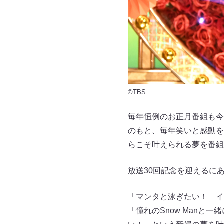
©TBS
毎年恒例のお正月番組も今
のもと、毎年笑いと感動を
らこそ叶えられる夢を番組
放送30回記念を迎えるに
「マンタと泳ぎたい！ イ
「憧れのSnow Man