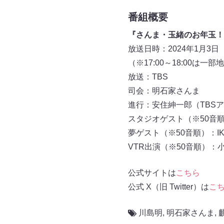
番組概要
『さんま・玉緒のお年玉！あ
放送日時：2024年1月3日（水
（※17:00～18:00は一
放送：TBS
司会：明石家さんま
進行：安住紳一郎（TBS
スタジオゲスト（※50音
夢ゲスト（※50音順）：I
VTR出演（※50音順）
公式サイトは
こちら
公式 X（旧 Twitter）は
こ
川島明
,
明石家さんま
,