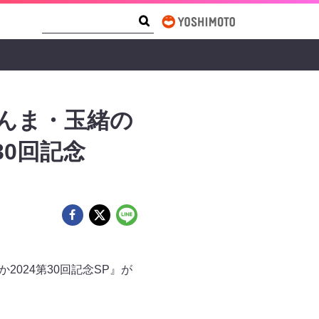
Search Form
Search
さんま・玉緒の
30回記念
2024第30回記念SP』が