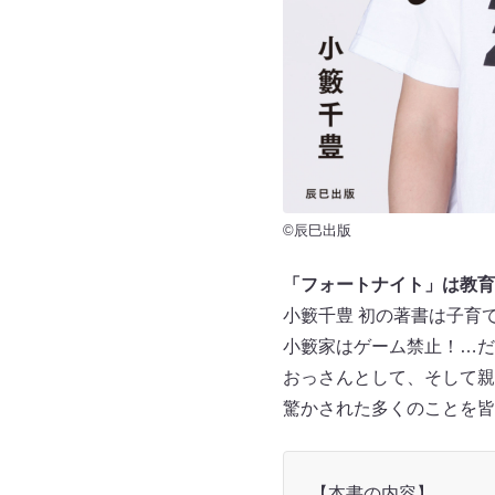
©辰巳出版
「フォートナイト」は教育
小籔千豊 初の著書は子育て
小籔家はゲーム禁止！…だっ
おっさんとして、そして親
驚かされた多くのことを皆
【本書の内容】