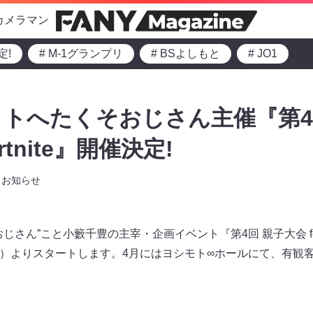
カメラマン
定!
# M-1グランプリ
# BSよしもと
# JO1
トへたくそおじさん主催『第4
Fortnite』開催決定!
お知らせ
ん”こと小籔千豊の主宰・企画イベント『第4回 親子大会 featuri
日（日）よりスタートします。4月にはヨシモト∞ホールにて、有観