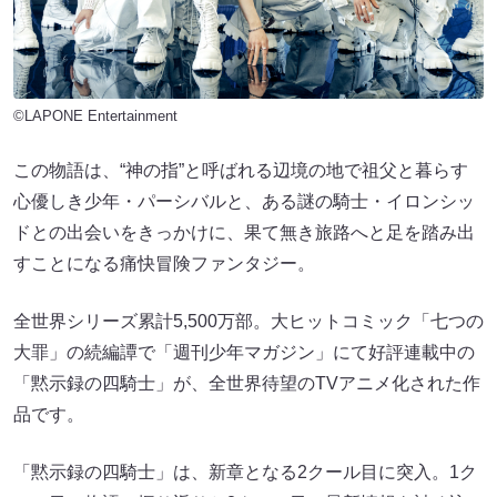
©LAPONE Entertainment
この物語は、“神の指”と呼ばれる辺境の地で祖父と暮らす
心優しき少年・パーシバルと、ある謎の騎士・イロンシッ
ドとの出会いをきっかけに、果て無き旅路へと足を踏み出
すことになる痛快冒険ファンタジー。
全世界シリーズ累計5,500万部。大ヒットコミック「七つの
大罪」の続編譚で「週刊少年マガジン」にて好評連載中の
「黙示録の四騎士」が、全世界待望のTVアニメ化された作
品です。
「黙示録の四騎士」は、新章となる2クール目に突入。1ク