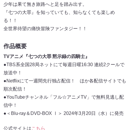
少年は果て無き旅路へと足を踏み出す。
『七つの大罪』を知っていても、知らなくても楽しめ
る！！
全世界待望の痛快冒険ファンタジー！！
作品概要
TVアニメ『七つの大罪 黙示録の四騎士』
●TBS系全国28局ネットにて毎週日曜16:30 連続2クールで
放送中！
●Netflixにて一週間先行独占配信！ ほか各配信サイトでも
順次配信！
●YouTubeチャンネル「フル☆アニメTV」で無料見逃し配
信中！
●＜Blu-ray＆DVD-BOX Ⅰ＞ 2024年3月20日（水）に発売
公式サイトは
こちら