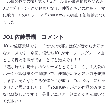
ール目の物語の振り返りと2クール目の最新情報を詰め込
んだ“ブリッジPV”が解禁となり、仲間たちとの絆をテーマ
に歌うJO1のOPテーマ「Your Key」の楽曲も初解禁となり
ました。
JO1 佐藤景瑚 コメント
JO1の佐藤景瑚です。『七つの大罪』は僕が昔から大好き
なアニメです。今回、僕たちJO1がオープニングテーマ曲
として携わる事ができ、とても光栄です！！
『黙示録の四騎士』のシリーズもとても面白く、主人公の
パーシバルは凄く仲間想いで、仲間がいると強い力を発揮
します。そんなところが僕たちが歌う「Your Key」にピッ
タリだと思いました！ 「Your Key」がこの作品のカギに
なれば嬉しいです！ 是非アニメと一緒にたくさん聴いて
ください！