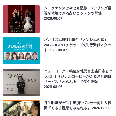
シークエンスはやとも監修! ペアリング霊
視が体験できる占いコンテンツ登場
2026.08.07
バカリズム脚本! 舞台『ノンレムの窓』
vol.2のFANYチケット1次先行受付スター
ト
2026.08.07
ニューヨーク・嶋佐が地元富士吉田市とコ
ラボ! オリジナルコーヒーがふるさと納税
サービス「わらふる」で受付開始
2026.08.06
丹生明里がゲスト出演! パンサー向井＆長
田『くるま温泉ちゃんねる』
2026.08.06