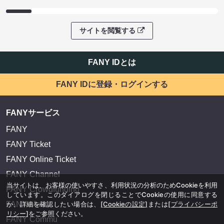
サイトを閲覧する
FANY IDとは
FANY IDに登録・ログインする
FANYサービス
FANY
FANY Ticket
FANY Online Ticket
FANY Channel
当サイトは、お客様の使いやすさ、利用状況の分析のためCookieを利用
FANY Crowdfunding
しています。このダイアログを閉じることでCookieの使用に同意する
FANY Mall
か、詳細を確認したい場合は、
[Cookieの設定]
または
[プライバシーポ
リシー]
をご参照ください。
FANY Commu