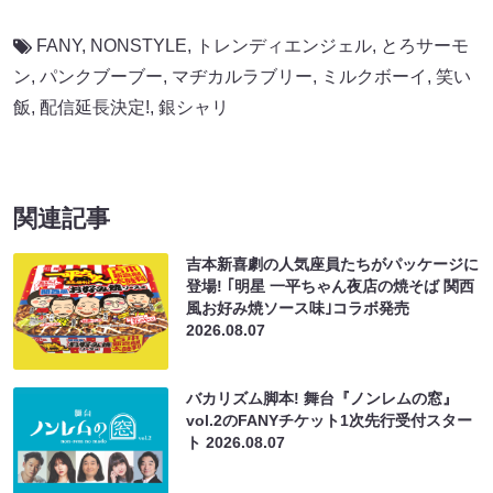
FANY
,
NONSTYLE
,
トレンディエンジェル
,
とろサーモ
ン
,
パンクブーブー
,
マヂカルラブリー
,
ミルクボーイ
,
笑い
飯
,
配信延長決定!
,
銀シャリ
関連記事
吉本新喜劇の人気座員たちがパッケージに
登場! ｢明星 一平ちゃん夜店の焼そば 関西
風お好み焼ソース味｣コラボ発売
2026.08.07
バカリズム脚本! 舞台『ノンレムの窓』
vol.2のFANYチケット1次先行受付スター
ト
2026.08.07