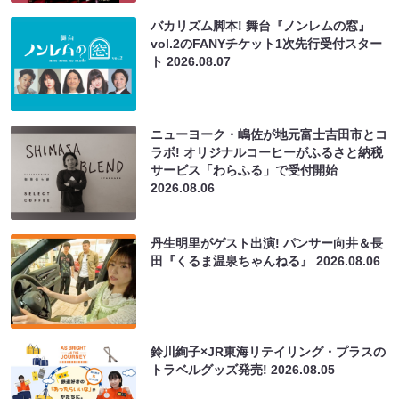
バカリズム脚本! 舞台『ノンレムの窓』
vol.2のFANYチケット1次先行受付スター
ト
2026.08.07
ニューヨーク・嶋佐が地元富士吉田市とコ
ラボ! オリジナルコーヒーがふるさと納税
サービス「わらふる」で受付開始
2026.08.06
丹生明里がゲスト出演! パンサー向井＆長
田『くるま温泉ちゃんねる』
2026.08.06
鈴川絢子×JR東海リテイリング・プラスの
トラベルグッズ発売!
2026.08.05