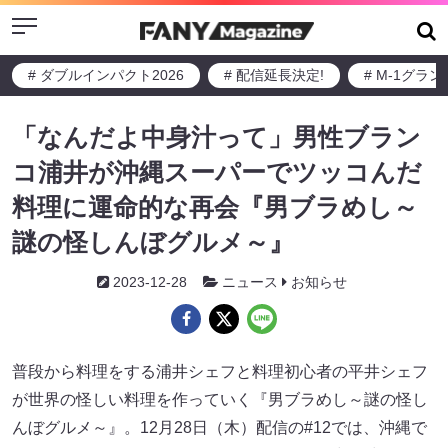
Menu
# ダブルインパクト2026
# 配信延長決定!
# M-1グラ
「なんだよ中身汁って」男性ブラン
コ浦井が沖縄スーパーでツッコんだ
料理に運命的な再会『男ブラめし～
謎の怪しんぼグルメ～』
2023-12-28
ニュース
お知らせ
普段から料理をする浦井シェフと料理初心者の平井シェフ
が世界の怪しい料理を作っていく『男ブラめし～謎の怪し
んぼグルメ～』。12月28日（木）配信の#12では、沖縄で