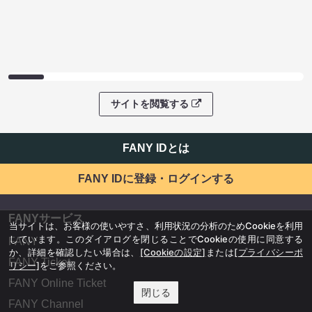
サイトを閲覧する
FANY IDとは
FANY IDに登録・ログインする
FANYサービス
当サイトは、お客様の使いやすさ、利用状況の分析のためCookieを利用
しています。このダイアログを閉じることでCookieの使用に同意する
FANY
か、詳細を確認したい場合は、
[Cookieの設定]
または
[プライバシーポ
FANY Ticket
リシー]
をご参照ください。
FANY Online Ticket
閉じる
FANY Channel