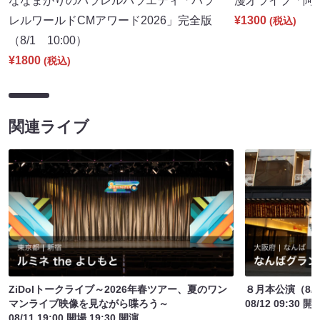
ななまがりのパラレルバラエティ「パラ
漫才ライブ「阿吽」
レルワールドCMアワード2026」完全版
¥1300
(税込)
（8/1 10:00）
¥1800
(税込)
関連ライブ
ZiDolトークライブ～2026年春ツアー、夏のワン
８月本公演（8/1
マンライブ映像を見ながら喋ろう～
08/12 09:30 開
08/11 19:00 開場 19:30 開演