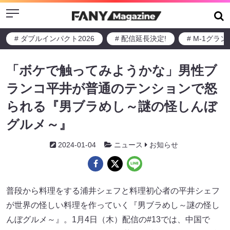
Menu
# ダブルインパクト2026
# 配信延長決定!
# M-1グラ
「ボケで触ってみようかな」男性ブ
ランコ平井が普通のテンションで怒
られる『男ブラめし～謎の怪しんぼ
グルメ～』
2024-01-04
ニュース
お知らせ
普段から料理をする浦井シェフと料理初心者の平井シェフ
が世界の怪しい料理を作っていく『男ブラめし～謎の怪し
んぼグルメ～』。1月4日（木）配信の#13では、中国で