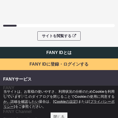
サイトを閲覧する
FANY IDとは
FANY IDに登録・ログインする
FANYサービス
FANY
当サイトは、お客様の使いやすさ、利用状況の分析のためCookieを利用
FANY Ticket
しています。このダイアログを閉じることでCookieの使用に同意する
か、詳細を確認したい場合は、
[Cookieの設定]
または
[プライバシーポ
FANY Online Ticket
リシー]
をご参照ください。
FANY Channel
閉じる