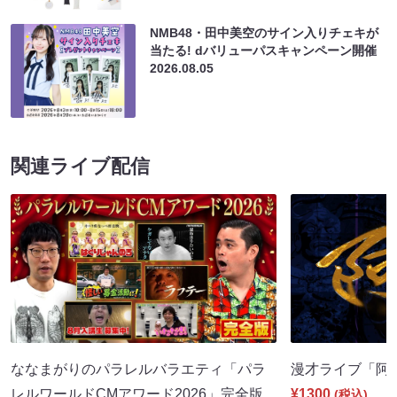
NMB48・田中美空のサイン入りチェキが
当たる! dバリューパスキャンペーン開催
2026.08.05
関連ライブ配信
ななまがりのパラレルバラエティ「パラ
漫才ライブ「阿吽」
レルワールドCMアワード2026」完全版
¥1300
(税込)