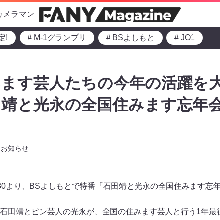
カメラマン
定!
# M-1グランプリ
# BSよしもと
# JO1
ます芸人たちの今年の活躍を大絶
靖と光永の全国住みます忘年会』
お知らせ
2:30より、BSよしもとで特番『石田靖と光永の全国住みます
石田靖とピン芸人の光永が、全国の住みます芸人と行う1年最