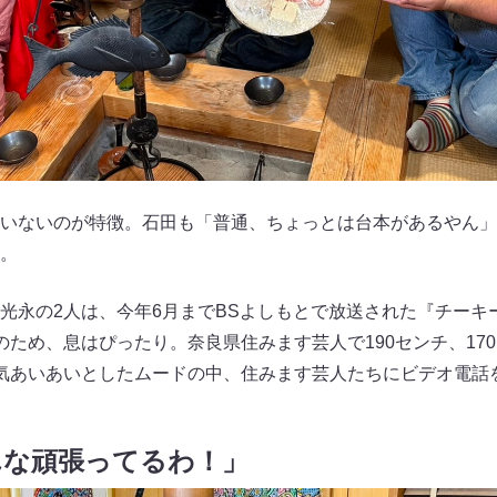
いないのが特徴。石田も「普通、ちょっとは台本があるやん」
。
光永の2人は、今年6月までBSよしもとで放送された『チーキ
のため、息はぴったり。奈良県住みます芸人で190センチ、17
気あいあいとしたムードの中、住みます芸人たちにビデオ電話
んな頑張ってるわ！」