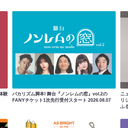
体験
バカリズム脚本! 舞台『ノンレムの窓』vol.2の
ニ
FANYチケット1次先行受付スタート
2026.08.07
リ
ふ