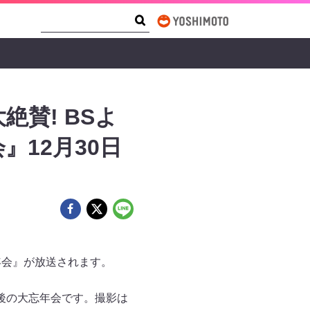
Search Form
Search
賛! BSよ
12月30日
忘年会』が放送されます。
後の大忘年会です。撮影は