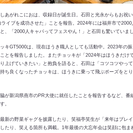
しあがれこにおは、収録日が誕生日。石田と光永からもお祝い
独ライブを成功させた」ことを報告。2024年には福井市で200
と、「2000人キャパってフェスやん！」と石田も驚いていま
ッキGT5000は、現在ほうき職人としても活動中。2023年の
ことを報告しました。またチョッキが「2024年はほうきだけ
り上げていきたい」と抱負を語ると、石田は「コツコツやって
持ち良くなったチョッキは、ほうきに乗って飛ぶポーズをとり
脇が新潟県燕市のPR大使に就任したことを報告するなど、番
す。
最新の野菜ギャグを披露したり、笑福亭笑生が「来年はブレイ
したり、笑える箇所も満載。1年最後の大忘年会は笑顔に包ま