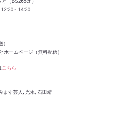
（BS265ch）
:30～14:30
放送）
もとホームページ（無料配信）
は
こちら
みます芸人
,
光永
,
石田靖