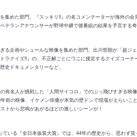
を集めた部門。『スッキリ!!』の名コメンテーターが海外の会
ベテランアナウンサーが野球中継で後番組の結果を予言する奇
ぎる企画やシュールな映像を集めた部門。出川哲朗が「超ジェ
トラクイズ!!』の、不正解ごとにワニに接近するクイズコーナ
歴史ドキュメンタリーなど。
であの有名人が挑戦した「人間サイコロ」でのぶっ飛びすぎる映
0年前の映像、イケメン俳優が本気の壁ドンで現場がえらいこ
ゲストから悲鳴があがるほどの激しいシーンが！
っている『全日本仮装大賞』では、44年の歴史から、思わず笑