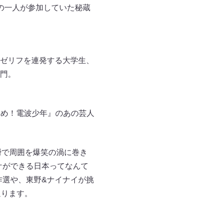
の一人が参加していた秘蔵
ゼリフを連発する大学生、
門。
進め！電波少年』のあの芸人
瞬で周囲を爆笑の渦に巻き
ケができる日本ってなんて
作選や、東野&ナイナイが挑
返ります。