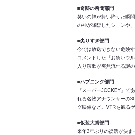
■奇跡の瞬間部門
笑いの神が舞い降りた瞬間
の神が降臨したシーンや、
■尖りすぎ部門
今では放送できない危険す
コメントした『お笑いウル
入り演歌が突然流れる謎の
■ハプニング部門
『スーパーJOCKEY』
れる名物アナウンサーの3
グ映像など。VTRを観る
■仮装大賞部門
来年3年ぶりの復活が決ま