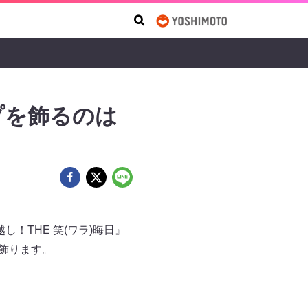
Search Form
Search
プを飾るのは
！THE 笑(ワラ)晦日』
を飾ります。