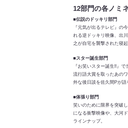
12部門の各ノミ
■伝説のドッキリ部門
『元気が出るテレビ』の今
れる逆ドッキリ映像、出川
之が自宅を襲撃された寝起
■スター誕生部門
『お笑いスター誕生!!』
流行語大賞を取ったあのワ
外な後日談を佐久間Pが語
■体張り部門
笑いのために限界を突破し
になる衝撃映像や、大河ド
ラインナップ。