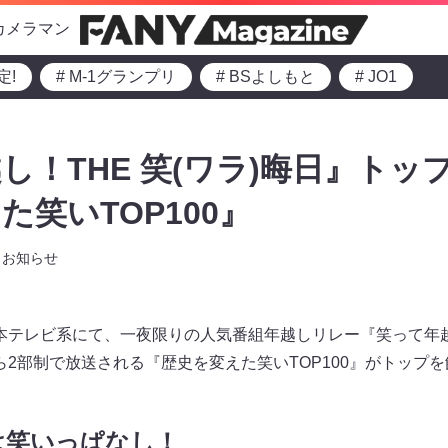
カメラマン
定!
# M-1グランプリ
# BSよしもと
# JO1
し！THE 笑(ワラ)晦日』トッ
た笑いTOP100』
お知らせ
）日本テレビ系にて、一夜限りの人気番組年越しリレー『笑って年越し
から2部制で放送される『歴史を変えた笑いTOP100』がトップ
日は笑いっぱなし！