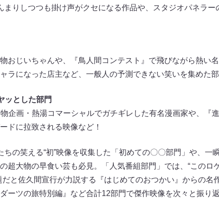
んまりしつつも掛け声がクセになる作品や、スタジオパネラー
物おじいちゃんや、『鳥人間コンテスト』で飛びながら熱い名
ャラになった店主など、一般人の予測できない笑いを集めた部
ヤッとした部門
の名物企画・熱湯コマーシャルでガチギレした有名漫画家や、『
ードに拉致される映像など！
たちの笑える“初”映像を収集した「初めての〇〇部門」や、一
の超大物の早食い芸も必見。「人気番組部門」では、“このロ
題だと佐久間宣行が力説する『はじめてのおつかい』からの名
ダーツの旅特別編』など合計12部門で傑作映像を次々と振り