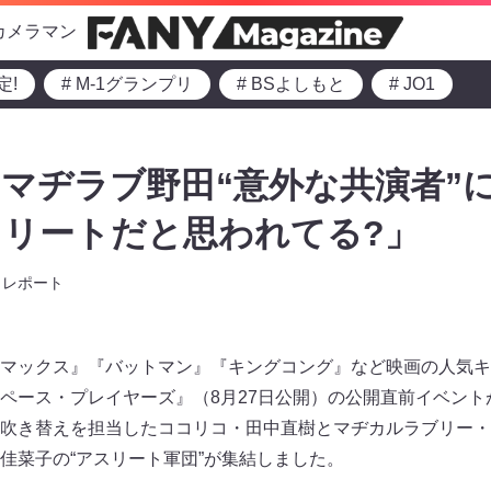
カメラマン
定!
# M-1グランプリ
# BSよしもと
# JO1
マヂラブ野田“意外な共演者”
リートだと思われてる?」
レポート
マックス』『バットマン』『キングコング』など映画の人気キ
ペース・プレイヤーズ』（8月27日公開）の公開直前イベントが
吹き替えを担当したココリコ・田中直樹とマヂカルラブリー・
佳菜子の“アスリート軍団”が集結しました。