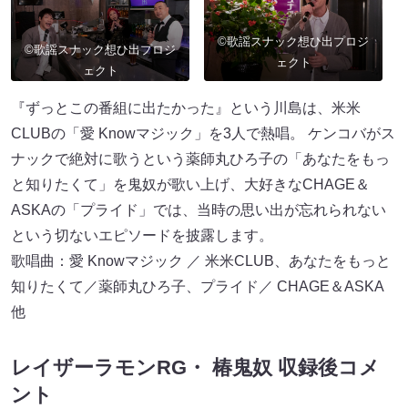
©歌謡スナック想ひ出プロジ
©歌謡スナック想ひ出プロジ
ェクト
ェクト
『ずっとこの番組に出たかった』という川島は、米米
CLUBの「愛 Knowマジック」を3人で熱唱。 ケンコバがス
ナックで絶対に歌うという薬師丸ひろ子の「あなたをもっ
と知りたくて」を鬼奴が歌い上げ、大好きなCHAGE＆
ASKAの「プライド」では、当時の思い出が忘れられない
という切ないエピソードを披露します。
歌唱曲：愛 Knowマジック ／ 米米CLUB、あなたをもっと
知りたくて／薬師丸ひろ子、プライド／ CHAGE＆ASKA
他
レイザーラモンRG・ 椿鬼奴 収録後コメ
ント