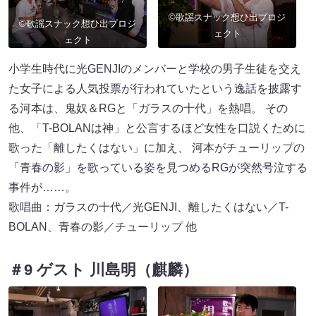
©歌謡スナック想ひ出プロジ
©歌謡スナック想ひ出プロジ
ェクト
ェクト
小学生時代に光GENJIのメンバーと学校の男子生徒を交え
た女子による人気投票が行われていたという逸話を披露す
る河本は、鬼奴＆RGと「ガラスの十代」を熱唱。 その
他、「T-BOLANは神」と公言するほど女性を口説くために
歌った「離したくはない」に加え、 河本がチューリップの
「青春の影」を歌っている姿を見つめるRGが突然号泣する
事件が……。
歌唱曲：ガラスの十代／光GENJI、離したくはない／T-
BOLAN、青春の影／チューリップ 他
＃9 ゲスト 川島明（麒麟）