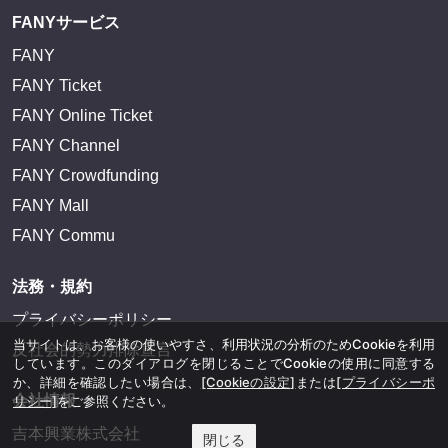
FANYサービス
FANY
FANY Ticket
FANY Online Ticket
FANY Channel
FANY Crowdfunding
FANY Mall
FANY Commu
法務・規約
プライバシーポリシー
当サイトは、お客様の使いやすさ、利用状況の分析のためCookieを利用
反社会的勢力排除宣言
しています。このダイアログを閉じることでCookieの使用に同意する
か、詳細を確認したい場合は、
[Cookieの設定]
または
[プライバシーポ
会社情報
リシー]
をご参照ください。
吉本興業株式会社
閉じる