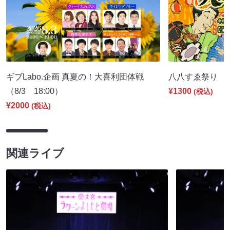
ギブLabo.企画 真夏の！大喜利団体戦
八八すゑ祭り 寄席
（8/3 18:00）
¥1300
(税込)
¥2000
(税込)
関連ライブ