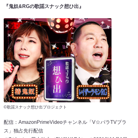
『鬼奴&RGの歌謡スナック想ひ出』
©歌謡スナック想ひ出プロジェクト
配信：AmazonPrimeVideoチャンネル「V☆パラTVプラ
ス」独占先行配信