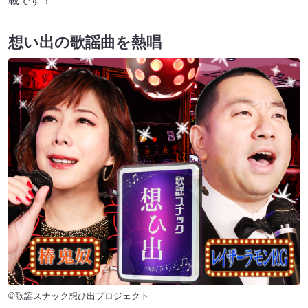
載です！
想い出の歌謡曲を熱唱
©歌謡スナック想ひ出プロジェクト