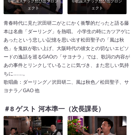
©歌謡スナック想ひ出プロジ
©歌謡スナック想ひ出プロジ
ェクト
ェクト
青春時代に見た沢田研二がとにかく衝撃的だったと語る藤
本は名曲「ダーリング」を熱唱。 小学生の時にカツアゲに
あったという悲しい記憶を思い出す松田聖子の「風は秋
色」を鬼奴が歌い上げ、大阪時代の彼女との切ないエピソ
ードの逸話を巡るGAOの「サヨナラ」では、歌詞の内容が
あの事件とリンクしていることに気づき、また悲しい気持
ちに……。
歌唱曲：ダーリング／沢田研二、風は秋色／松田聖子、サ
ヨナラ／GAO 他
＃8 ゲスト 河本準一（次長課長）