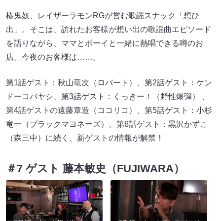
椿鬼奴、レイザーラモンRGが営む歌謡スナック「想ひ
出」。そこは、訪れたお客様が想い出の歌謡曲エピソード
を語りながら、ママとボーイと一緒に熱唱できる噂のお
店。今夜のお客様は……。
第1話ゲスト：秋山竜次（ロバート）、第2話ゲスト：ケン
ドーコバヤシ、第3話ゲスト：くっきー！（野性爆弾） 、
第4話ゲストの遠藤章造（ココリコ）、第5話ゲスト：小杉
竜一（ブラックマヨネーズ）、第6話ゲスト：黒沢かずこ
（森三中）に続く、新ゲストの情報が解禁！
＃7 ゲスト 藤本敏史（FUJIWARA）