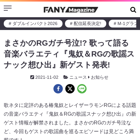
Menu
# ダブルインパクト2026
# 配信延長決定!
# M-1グラ
まさかのRGガチ号泣!? 歌って語る
音楽バラエティ『鬼奴＆RGの歌謡ス
ナック想ひ出』新ゲスト発表!
2021-11-02
ニュース
お知らせ
歌ネタに定評のある椿鬼奴とレイザーラモンRGによる話題
の音楽バラエティ『鬼奴＆RGの歌謡スナック想ひ出』の新
ゲスト情報が解禁されました。まさかのRGのガチ号泣な
ど、今回もゲストの歌謡曲を巡るエピソードは見どころ満