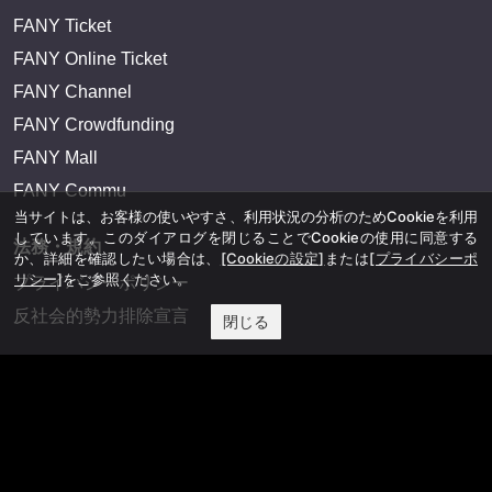
FANY Ticket
FANY Online Ticket
FANY Channel
FANY Crowdfunding
FANY Mall
FANY Commu
当サイトは、お客様の使いやすさ、利用状況の分析のためCookieを利用
しています。このダイアログを閉じることでCookieの使用に同意する
法務・規約
か、詳細を確認したい場合は、
[Cookieの設定]
または
[プライバシーポ
リシー]
をご参照ください。
プライバシーポリシー
反社会的勢力排除宣言
閉じる
会社情報
吉本興業株式会社
お問い合わせ