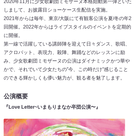
2020年11月に少女歌劇団ミモザーヌ本格始動第一弾といた
しまして、お披露目ショーケース生配信を実施。
2021年からは毎年、東京/大阪にて有観客公演を夏/冬の年2
回開催。2022年からはライブスタイルのイベントを定期的
に開催。
第一線で活躍している講師陣を迎えて日々ダンス、歌唱、
アクロバット、表現力、殺陣、舞踊などのレッスンに励
み、少女歌劇団ミモザーヌの公演はダイナミックかつ華や
かで、それでいて少女たちの”今、この時だけ”感じること
のできる輝かしくも儚い魅力が、観る者を魅了します。
公演概要
『Love Letter~いまもりまなか卒団公演〜』