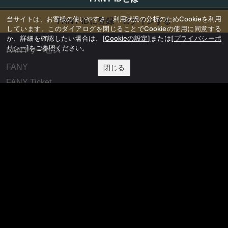
当サイトは、お客様の使いやすさ、利用状況の分析のためCookieを利用
FANY IDに登録・ログインする
しています。このダイアログを閉じることでCookieの使用に同意する
か、詳細を確認したい場合は、
[Cookieの設定]
または
[プライバシーポ
リシー]
をご参照ください。
FANYサービス
FANY
閉じる
FANY Ticket
FANY Online Ticket
FANY Channel
FANY Crowdfunding
FANY Mall
FANY Commu
法務・規約
プライバシーポリシー
反社会的勢力排除宣言