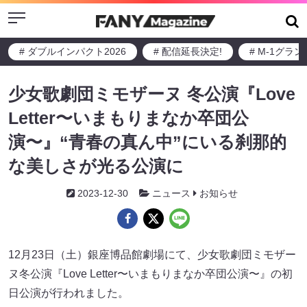
Menu
# ダブルインパクト2026
# 配信延長決定!
# M-1グラ
少女歌劇団ミモザーヌ 冬公演『Love
Letter〜いまもりまなか卒団公
演〜』“青春の真ん中”にいる刹那的
な美しさが光る公演に
2023-12-30
ニュース
お知らせ
12月23日（土）銀座博品館劇場にて、少女歌劇団ミモザー
ヌ冬公演『Love Letter〜いまもりまなか卒団公演〜』の初
日公演が行われました。