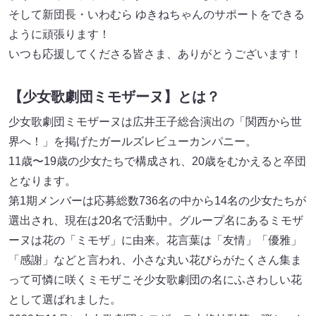
そして新団長・いわむら ゆきねちゃんのサポートをできる
ように頑張ります！
いつも応援してくださる皆さま、ありがとうございます！
【少女歌劇団ミモザーヌ】とは？
少女歌劇団ミモザーヌは広井王子総合演出の「関西から世
界へ！」を掲げたガールズレビューカンパニー。
11歳〜19歳の少女たちで構成され、20歳をむかえると卒団
となります。
第1期メンバーは応募総数736名の中から14名の少女たちが
選出され、現在は20名で活動中。グループ名にあるミモザ
ーヌは花の「ミモザ」に由来。花言葉は「友情」「優雅」
「感謝」などと言われ、小さな丸い花びらがたくさん集ま
って可憐に咲くミモザこそ少女歌劇団の名にふさわしい花
として選ばれました。