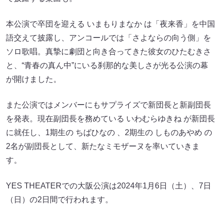
本公演で卒団を迎える いまもりまなか は「夜来香」を中国
語交えて披露し、アンコールでは「さよならの向う側」を
ソロ歌唱。真摯に劇団と向き合ってきた彼女のひたむきさ
と、“青春の真ん中”にいる刹那的な美しさが光る公演の幕
が開けました。
また公演ではメンバーにもサプライズで新団長と新副団長
を発表。現在副団長を務めている いわむらゆきね が新団長
に就任し、1期生の ちばひなの 、2期生の しものあやめ の
2名が副団長として、新たなミモザーヌを率いていきま
す。
YES THEATERでの大阪公演は2024年1月6日（土）、7日
（日）の2日間で行われます。