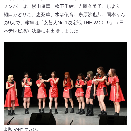
メンバーは、杉山優華、松下千紘、吉岡久美子、しより、
樋口みどりこ、恵梨華、水森依音、糸原沙也加、岡本りん
の9人で、昨年は『女芸人No.1決定戦 THE W 2019』（日
本テレビ系）決勝にも出場しました。
出典:
FANY マガジン