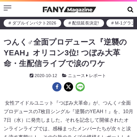
Menu
# ダブルインパクト2026
# 配信延長決定!
# M-1グラ
つんく♂全面プロデュース『逆襲の
YEAH』オリコン3位! つぼみ大革
命・生配信ライブで涙のワケ
2020-10-12
ニュース
レポート
女性アイドルユニット『つぼみ大革命』が、つんく♂全面
プロデュースの7枚目シングル『逆襲のYEAH！』を、10月
7日（水）に発売しました。それを記念して開催されたオ
ンラインライブでは、感極まったメンバーたちが次々と涙