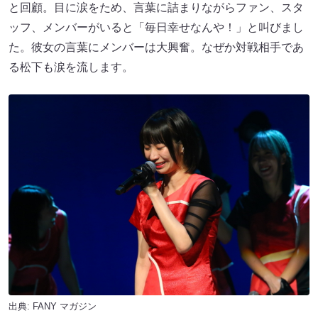
と回顧。目に涙をため、言葉に詰まりながらファン、スタ
ッフ、メンバーがいると「毎日幸せなんや！」と叫びまし
た。彼女の言葉にメンバーは大興奮。なぜか対戦相手であ
る松下も涙を流します。
出典:
FANY マガジン