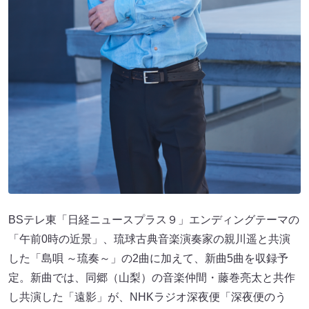
BSテレ東「日経ニュースプラス９」エンディングテーマの
「午前0時の近景」、琉球古典音楽演奏家の親川遥と共演
した「島唄 ～琉奏～」の2曲に加えて、新曲5曲を収録予
定。新曲では、同郷（山梨）の音楽仲間・藤巻亮太と共作
し共演した「遠影」が、NHKラジオ深夜便「深夜便のう