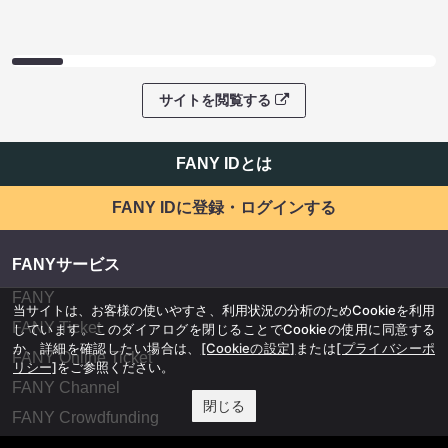
サイトを閲覧する
FANY IDとは
FANY IDに登録・ログインする
FANYサービス
FANY
当サイトは、お客様の使いやすさ、利用状況の分析のためCookieを利用
FANY Ticket
しています。このダイアログを閉じることでCookieの使用に同意する
か、詳細を確認したい場合は、
[Cookieの設定]
または
[プライバシーポ
FANY Online Ticket
リシー]
をご参照ください。
FANY Channel
閉じる
FANY Crowdfunding
FANY Mall