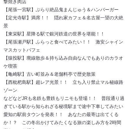
撃焼き肉店
【尾張一宮駅】ぶらり絶品鬼まんじゅう＆ハンバーガー
【定光寺駅】満席！！ 隠れ家カフェ＆名古屋一望の大絶
景
【東栄駅】星降る駅で銀河鉄道の世界を堪能！！
【尾張瀬戸駅】ふらっと食べてみたい！！ 激安シャイン
マスカットパフェ
【猿投駅】廃線散歩＆持ち込み自由なんでもありのカラオ
ケ喫茶
【亀崎駅】古い町並み＆老舗料亭で歴史散策
【西枇杷島駅】超レア光景！！ 立ち入り禁止マル秘線路
ゾーン
などなどJRも名鉄も豊鉄もリニモも登場！！ 普段通り過
ぎている駅から知られざる秘境駅まで途中下車してみたい
愛知の駅前タウンを発表！！ あなたの最寄は出てくる
か！？ この冬出かけてみたくなる旅の楽しみ方を2時間