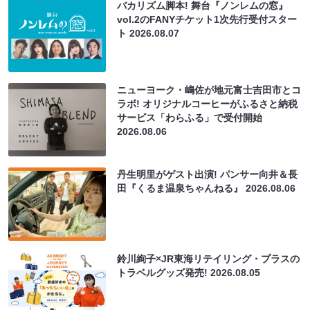
バカリズム脚本! 舞台『ノンレムの窓』
vol.2のFANYチケット1次先行受付スター
ト
2026.08.07
ニューヨーク・嶋佐が地元富士吉田市とコ
ラボ! オリジナルコーヒーがふるさと納税
サービス「わらふる」で受付開始
2026.08.06
丹生明里がゲスト出演! パンサー向井＆長
田『くるま温泉ちゃんねる』
2026.08.06
鈴川絢子×JR東海リテイリング・プラスの
トラベルグッズ発売!
2026.08.05