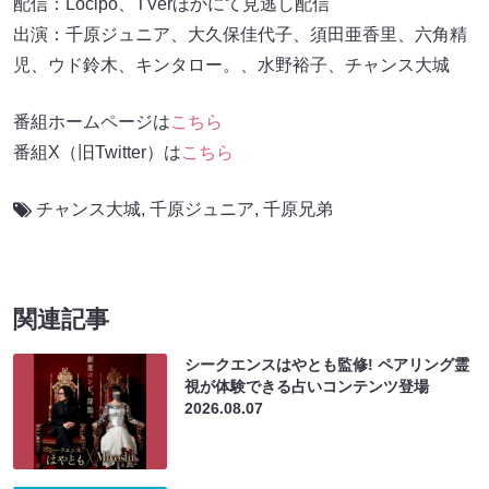
配信：Locipo、TVerほかにて見逃し配信
出演：千原ジュニア、大久保佳代子、須田亜香里、六角精
児、ウド鈴木、キンタロー。、水野裕子、チャンス大城
番組ホームページは
こちら
番組X（旧Twitter）は
こちら
チャンス大城
,
千原ジュニア
,
千原兄弟
関連記事
シークエンスはやとも監修! ペアリング霊
視が体験できる占いコンテンツ登場
2026.08.07