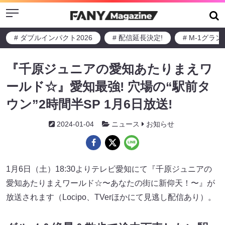
Menu
# ダブルインパクト2026
# 配信延長決定!
# M-1グラ
『千原ジュニアの愛知あたりまえワ
ールド☆』愛知最強! 穴場の“駅前タ
ウン”2時間半SP 1月6日放送!
2024-01-04
ニュース
お知らせ
1月6日（土）18:30よりテレビ愛知にて『千原ジュニアの
愛知あたりまえワールド☆〜あなたの街に新仰天！〜』が
放送されます（Locipo、TVerほかにて見逃し配信あり）。