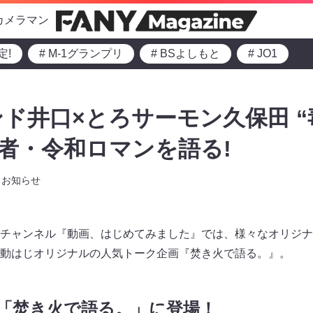
カメラマン
定!
# M-1グランプリ
# BSよしもと
# JO1
ド井口×とろサーモン久保田 “毒
3王者・令和ロマンを語る!
お知らせ
ubeチャンネル『動画、はじめてみました』では、様々なオリジ
動はじオリジナルの人気トーク企画『焚き火で語る。』。
者が「焚き火で語る。」に登場！