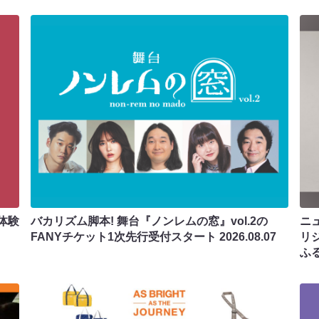
体験
バカリズム脚本! 舞台『ノンレムの窓』vol.2の
ニ
FANYチケット1次先行受付スタート
2026.08.07
リ
ふ