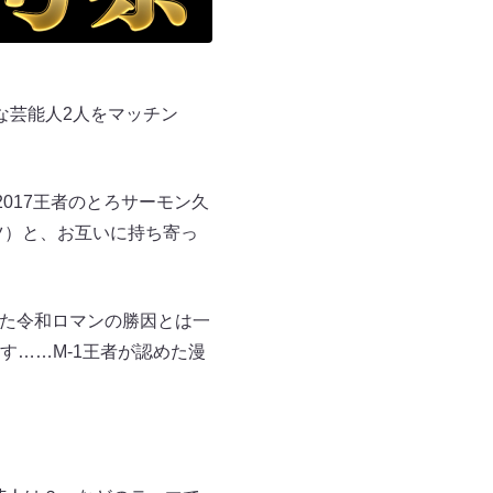
な芸能人2人をマッチン
2017王者のとろサーモン久
ツ）と、お互いに持ち寄っ
見た令和ロマンの勝因とは一
……M-1王者が認めた漫