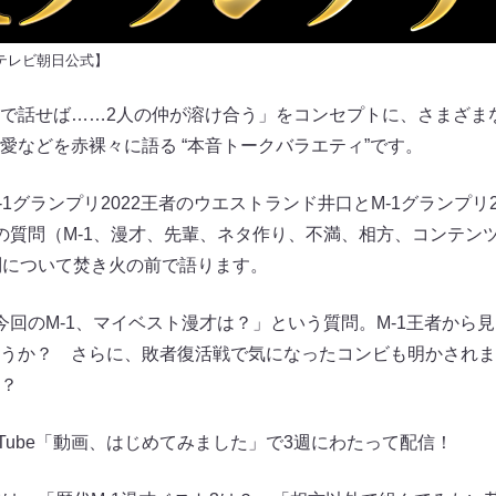
テレビ朝日公式】
で話せば……2人の仲が溶け合う」をコンセプトに、さまざま
愛などを赤裸々に語る “本音トークバラエティ”です。
1グランプリ2022王者のウエストランド井口とM-1グランプリ
の質問（M-1、漫才、先輩、ネタ作り、不満、相方、コンテン
問について焚き火の前で語ります。
今回のM-1、マイベスト漫才は？」という質問。M-1王者から
うか？ さらに、敗者復活戦で気になったコンビも明かされます
？
Tube「動画、はじめてみました」で3週にわたって配信！