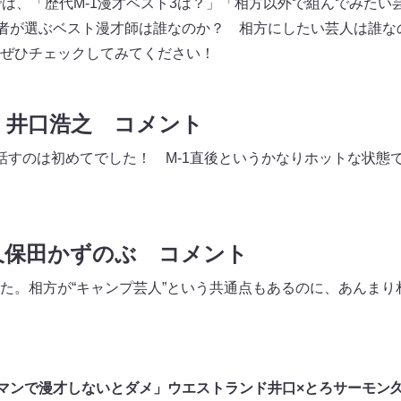
では、「歴代M-1漫才ベスト3は？」「相方以外で組んでみたい
王者が選ぶベスト漫才師は誰なのか？ 相方にしたい芸人は誰な
ぜひチェックしてみてください！
・井口浩之 コメント
話すのは初めてでした！ M-1直後というかなりホットな状態で
久保田かずのぶ コメント
た。相方が“キャンプ芸人”という共通点もあるのに、あんまり
ーマンで漫才しないとダメ」ウエストランド井口×とろサーモン久