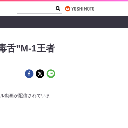
Search Form
Search
舌”M-1王者
ナル動画が配信されていま