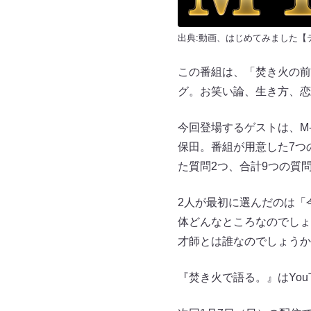
出典:
動画、はじめてみました【
この番組は、「焚き火の前
グ。お笑い論、生き方、恋
今回登場するゲストは、M-
保田。番組が用意した7つ
た質問2つ、合計9つの質
2人が最初に選んだのは「
体どんなところなのでしょ
才師とは誰なのでしょうか
『焚き火で語る。』はYou