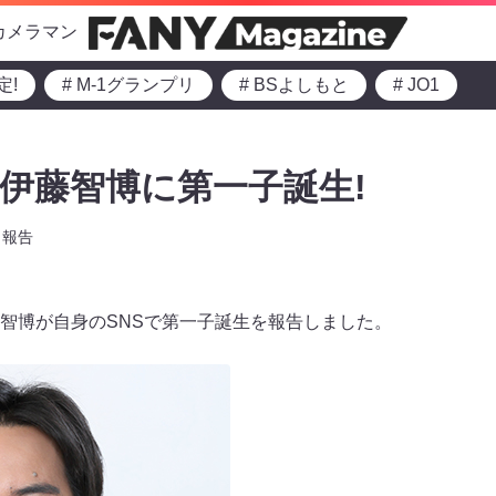
カメラマン
定!
# M-1グランプリ
# BSよしもと
# JO1
・伊藤智博に第一子誕生!
報告
藤智博が自身のSNSで第一子誕生を報告しました。