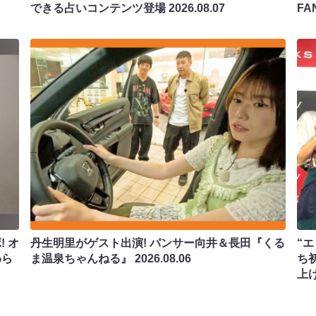
できる占いコンテンツ登場
2026.08.07
F
 オ
丹生明里がゲスト出演! パンサー向井＆長田『くる
“エ
わら
ま温泉ちゃんねる』
2026.08.06
ち
上