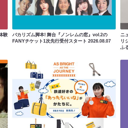
体験
バカリズム脚本! 舞台『ノンレムの窓』vol.2の
ニ
FANYチケット1次先行受付スタート
2026.08.07
リ
ふ