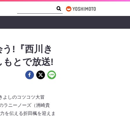
Search Form
Search
う!『西川き
しもとで放送!
きよしのコツコツ大冒
師のラニーノーズ（洲崎貴
力を伝える折田楓を迎えま