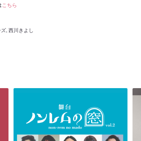
は
こちら
ーズ
,
西川きよし