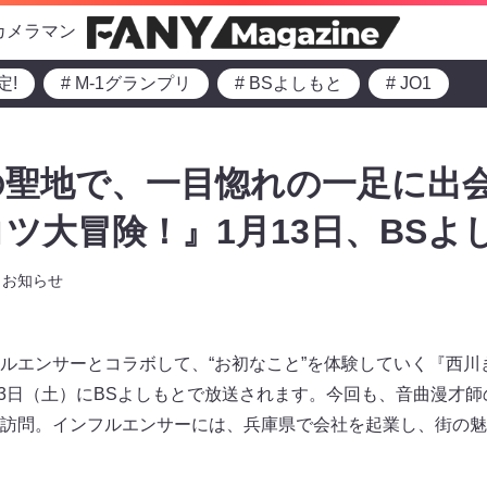
カメラマン
定!
# M-1グランプリ
# BSよしもと
# JO1
聖地で、一目惚れの一足に出会
ツ大冒険！』1月13日、BSよ
お知らせ
ルエンサーとコラボして、“お初なこと”を体験していく『西川
月13日（土）にBSよしもとで放送されます。今回も、音曲漫才
訪問。インフルエンサーには、兵庫県で会社を起業し、街の魅