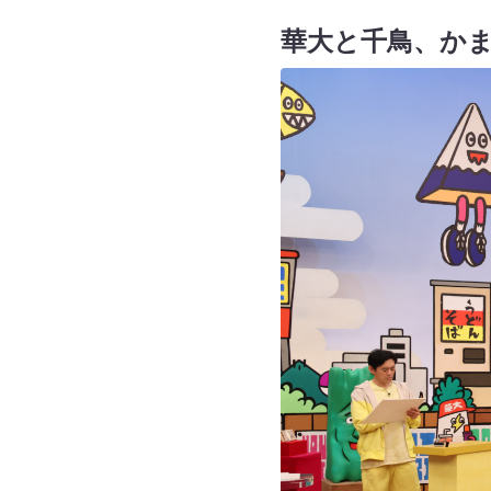
華大と千鳥、か