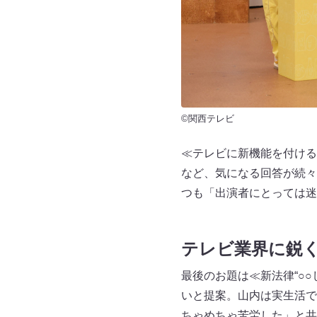
©関西テレビ
≪テレビに新機能を付ける
など、気になる回答が続々
つも「出演者にとっては迷
テレビ業界に鋭
最後のお題は≪新法律“○
いと提案。山内は実生活で
ちゃめちゃ苦労した」と共