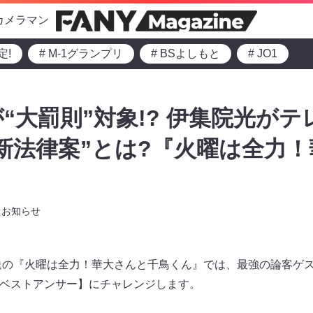
カメラマン
定!
# M-1グランプリ
# BSよしもと
# JO1
“大罰則”対象!? 伊集院光が
新法律案”とは?『火曜は全力
お知らせ
0～放送の『火曜は全力！華大さんと千鳥くん』では、最強の論客ゲ
ザ・ベストアンサー】にチャレンジします。