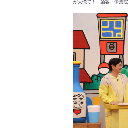
が大慌て！ 論客・伊集院