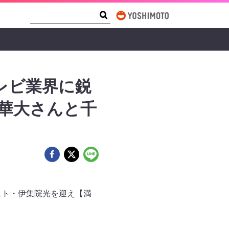
Search Form
Search
テレビ業界に鋭
！華大さんと千
スト・伊集院光を迎え【満