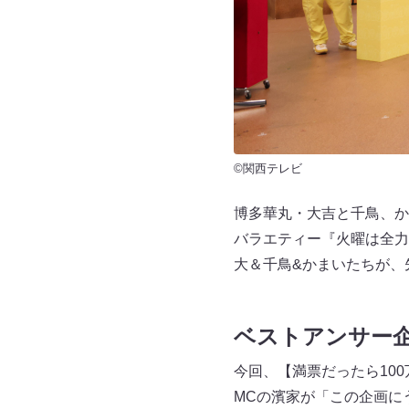
©関西テレビ
博多華丸・大吉と千鳥、か
バラエティー『火曜は全力
大＆千鳥&かまいたちが、
ベストアンサー企
今回、【満票だったら10
MCの濱家が「この企画に