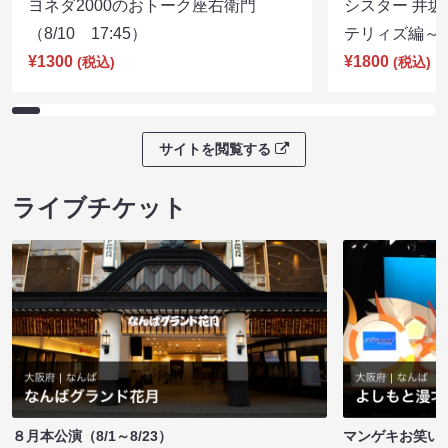
ヨネダ2000のおトーク座右衛門
シスター 井坂
（8/10 17:45）
テリィズ編～（8
¥1300
¥1800
(税込)
(税込)
サイトを閲覧する
ライブチケット
８月本公演（8/1～8/23）
マンゲキお笑い