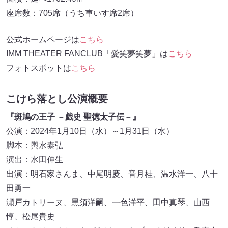
座席数：705席（うち車いす席2席）
公式ホームページは
こちら
IMM THEATER FANCLUB「愛笑夢笑夢」は
こちら
フォトスポットは
こちら
こけら落とし公演概要
『斑鳩の王子 －戯史 聖徳太子伝－』
公演：2024年1月10日（水）～1月31日（水）
脚本：輿水泰弘
演出：水田伸生
出演：明石家さんま、中尾明慶、音月桂、温水洋一、八十
田勇一
瀬戸カトリーヌ、黒須洋嗣、一色洋平、田中真琴、山西
惇、松尾貴史