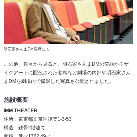
明石家さんまDM客席にて
この他、舞台から見ると、明石家さんまDMの笑顔がモザ
イクアートに配色された客席など劇場の内部や明石家さん
まDMを劇場内で撮影した写真も公開されました。
施設概要
IMM THEATER
住所：東京都文京区後楽1-3-53
構造：鉄骨2階建て
面積：延べ1762.49㎡