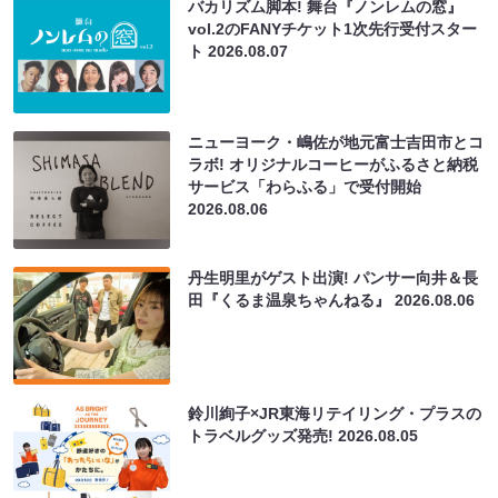
バカリズム脚本! 舞台『ノンレムの窓』
vol.2のFANYチケット1次先行受付スター
ト
2026.08.07
ニューヨーク・嶋佐が地元富士吉田市とコ
ラボ! オリジナルコーヒーがふるさと納税
サービス「わらふる」で受付開始
2026.08.06
丹生明里がゲスト出演! パンサー向井＆長
田『くるま温泉ちゃんねる』
2026.08.06
鈴川絢子×JR東海リテイリング・プラスの
トラベルグッズ発売!
2026.08.05