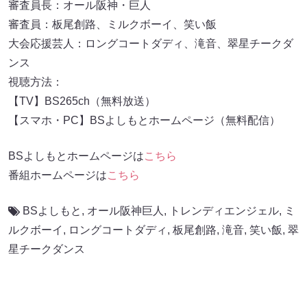
審査員長：オール阪神・巨人
審査員：板尾創路、ミルクボーイ、笑い飯
大会応援芸人：ロングコートダディ、滝音、翠星チークダ
ンス
視聴方法：
【TV】BS265ch（無料放送）
【スマホ・PC】BSよしもとホームページ（無料配信）
BSよしもとホームページは
こちら
番組ホームページは
こちら
BSよしもと
,
オール阪神巨⼈
,
トレンディエンジェル
,
ミ
ルクボーイ
,
ロングコートダディ
,
板尾創路
,
滝音
,
笑い飯
,
翠
星チークダンス