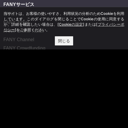
FANYサービス
当サイトは、お客様の使いやすさ、利用状況の分析のためCookieを利用
FANY
しています。このダイアログを閉じることでCookieの使用に同意する
FANY Ticket
か、詳細を確認したい場合は、
[Cookieの設定]
または
[プライバシーポ
リシー]
をご参照ください。
FANY Online Ticket
FANY Channel
閉じる
FANY Crowdfunding
FANY Mall
FANY Commu
法務・規約
プライバシーポリシー
反社会的勢力排除宣言
会社情報
吉本興業株式会社