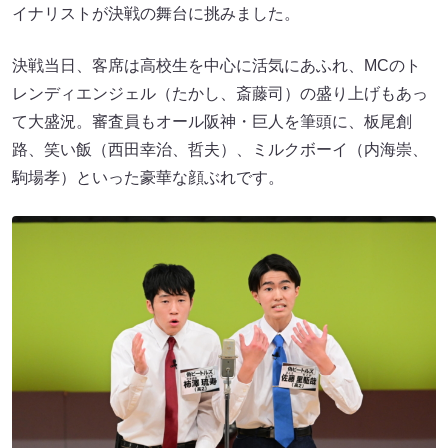
イナリストが決戦の舞台に挑みました。
決戦当日、客席は高校生を中心に活気にあふれ、MCのト
レンディエンジェル（たかし、斎藤司）の盛り上げもあっ
て大盛況。審査員もオール阪神・巨人を筆頭に、板尾創
路、笑い飯（西田幸治、哲夫）、ミルクボーイ（内海崇、
駒場孝）といった豪華な顔ぶれです。